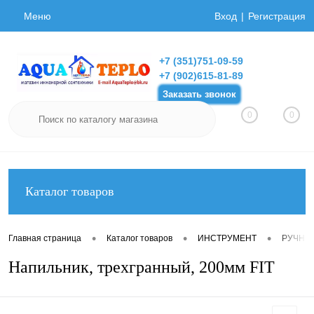
Меню
Вход
Регистрация
+7 (351)751-09-59
+7 (902)615-81-89
Заказать звонок
0
0
Каталог товаров
•
•
•
Главная страница
Каталог товаров
ИНСТРУМЕНТ
РУЧНО
Напильник, трехгранный, 200мм FIT