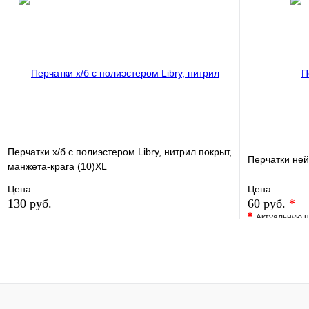
Купить в 1 
Купить в 1 клик
Под заказ
В корзину
Перчатки х/б с полиэстером Libry, нитрил покрыт,
Перчатки не
манжета-крага (10)XL
Цена:
Цена:
130 руб.
60 руб.
*
*
Актуальную ц
В избранное
Сравнение
В избранно
Купить в 1 клик
В наличии
Купить в 1 
В корзину