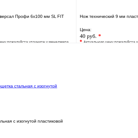
иверсал Профи 6х100 мм SL FIT
Нож технический 9 мм плас
Цена:
40 руб.
*
*
ену пожалуйста уточните у менеджера
Актуальную цену пожалуйста 
е
Сравнение
В избранное
клик
Под заказ
Купить в 1 клик
В корзину
льная с изогнутой пластиковой