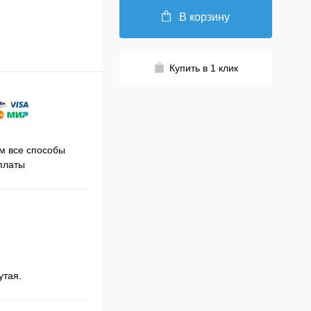
В корзину
Купить в 1 клик
Принимаем заказы на сайте
 все способы
Про
круглосуточно
платы
утая.