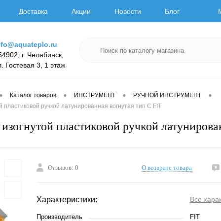
Доставка
Акции
Новости
Блог
nfo@aquateplo.ru
54902, г. Челябинск,
л. Гостевая 3, 1 этаж
•
•
•
•
Каталог товаров
ИНСТРУМЕНТ
РУЧНОЙ ИНСТРУМЕНТ
й пластиковой ручкой латунированная вогнутая тип С FIT
 изогнутой пластиковой ручкой латунирован
Отзывов: 0
О возврате товара
Характеристики:
Все хара
Производитель
FIT