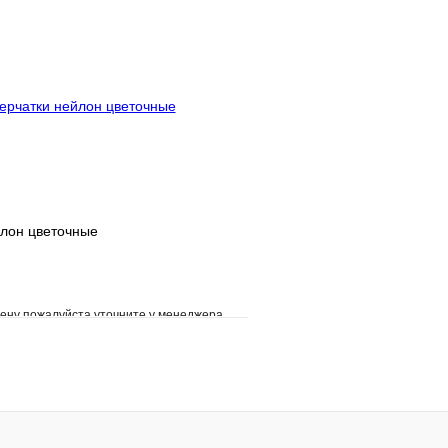
клик
В наличии
Купить в 1 клик
В корзину
йлон цветочные
ену пожалуйста уточните у менеджера
е
Сравнение
клик
Под заказ
В корзину