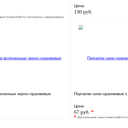
Цена:
130 руб.
ену пожалуйста уточните у менеджера
В избранное
е
Сравнение
Купить в 1 клик
клик
Под заказ
В корзину
пененные черно-оранжевые
Перчатки сине-оранжевые 
Цена:
67 руб.
*
*
Актуальную цену пожалуйста 
е
Сравнение
В избранное