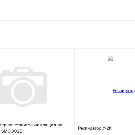
е
Сравнение
клик
В наличии
В корзину
мерная строительная защитная
Респиратор У-2К
S SMCOO2E