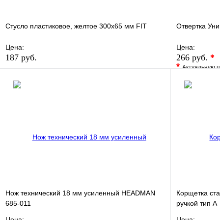
Стусло пластиковое, желтое 300х65 мм FIT
Отвертка Ун
Цена:
Цена:
187 руб.
266 руб.
*
*
Актуальную ц
В избранное
Сравнение
В избранно
Купить в 1 клик
В наличии
Купить в 1 
В корзину
Нож технический 18 мм усиленный HEADMAN
Корщетка ста
685-011
ручкой тип А
Цена:
Цена: