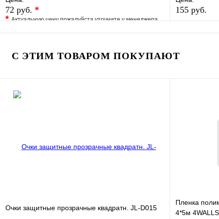
72 руб.
*
155 руб.
*
Актуальную цену пожалуйста уточните у менеджера
В избранно
В избранное
Сравнение
Купить в 1 
Купить в 1 клик
Под заказ
С ЭТИМ ТОВАРОМ ПОКУПАЮТ
В корзину
Пленка поли
Очки защитные прозрачные квадратн. JL-D015
4*5м 4WALL