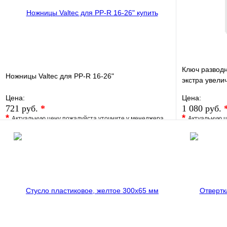
Ключ разводно
Ножницы Valtec для PP-R 16-26"
экстра увелич
мм ( 39
Цена:
Цена:
721 руб.
*
1 080 руб.
*
*
Актуальную цену пожалуйста уточните у менеджера
Актуальную ц
В избранное
Сравнение
В избранно
Купить в 1 клик
Под заказ
Купить в 1 
В корзину