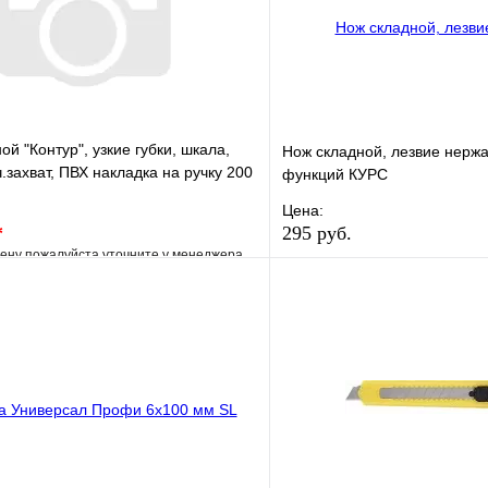
й "Контур", узкие губки, шкала,
Нож складной, лезвие нерж
.захват, ПВХ накладка на ручку 200
функций КУРС
Цена:
*
295 руб.
ену пожалуйста уточните у менеджера
В избранное
е
Сравнение
Купить в 1 клик
клик
Под заказ
В корзину