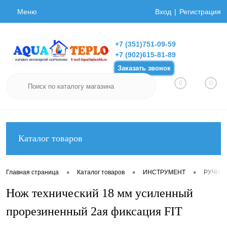
Меню
Вход
Регистрация
+7 (351)751-09-59
+7 (902)615-81-89
Заказать звонок
0
0
Каталог товаров
•
•
•
Главная страница
Каталог товаров
ИНСТРУМЕНТ
РУЧНО
Нож технический 18 мм усиленный
прорезиненный 2ая фиксация FIT