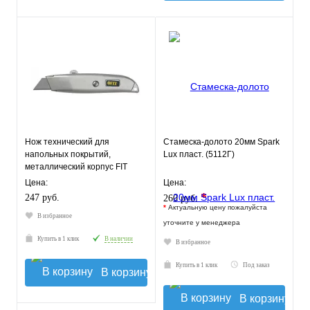
Нож технический для
Стамеска-долото 20мм Spark
напольных покрытий,
Lux пласт. (5112Г)
металлический корпус FIT
Цена:
Цена:
*
247 руб.
260 руб.
*
Актуальную цену пожалуйста
В избранное
уточните у менеджера
Купить в 1 клик
В наличии
В избранное
Купить в 1 клик
Под заказ
В корзину
В корзину