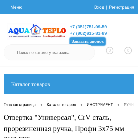
Меню
Вход
Регистрация
+7 (351)751-09-59
+7 (902)615-81-89
Заказать звонок
0
0
Каталог товаров
•
•
•
Главная страница
Каталог товаров
ИНСТРУМЕНТ
РУЧНО
Отвертка "Универсал", CrV сталь,
прорезиненная ручка, Профи 3х75 мм