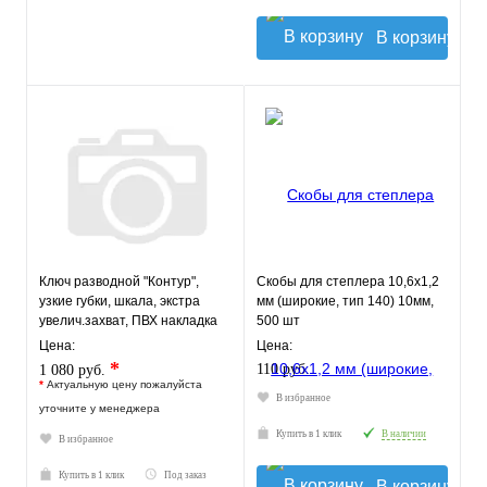
В корзину
Ключ разводной "Контур",
Скобы для степлера 10,6х1,2
узкие губки, шкала, экстра
мм (широкие, тип 140) 10мм,
увелич.захват, ПВХ накладка
500 шт
на ручку 200 мм ( 39
Цена:
Цена:
*
110 руб.
1 080 руб.
*
Актуальную цену пожалуйста
В избранное
уточните у менеджера
Купить в 1 клик
В наличии
В избранное
Купить в 1 клик
Под заказ
В корзину