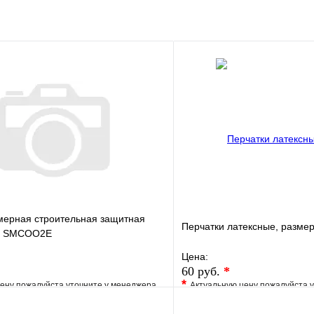
В корзину
мерная строительная защитная
Перчатки латексные, разме
S SMCOO2E
Цена:
60 руб.
*
*
ену пожалуйста уточните у менеджера
Актуальную цену пожалуйста 
е
Сравнение
В избранное