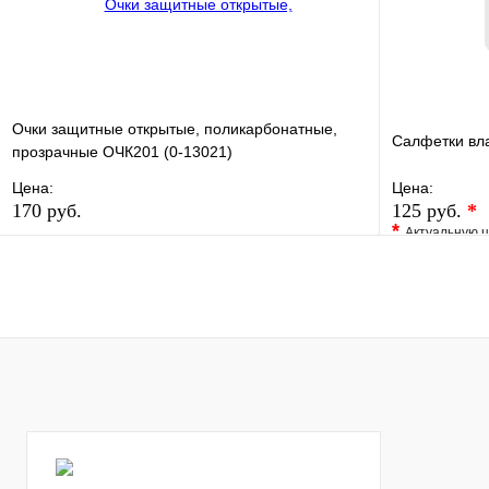
Очки защитные открытые, поликарбонатные,
Салфетки вл
прозрачные ОЧК201 (0-13021)
Цена:
Цена:
170 руб.
125 руб.
*
*
Актуальную ц
В избранное
Сравнение
В избранно
Купить в 1 клик
В наличии
Купить в 1 
В корзину