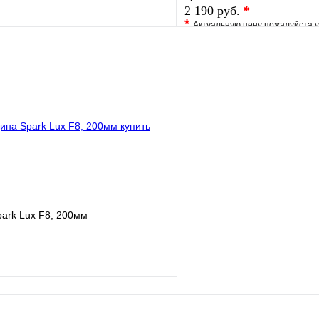
2 190 руб.
*
*
Актуальную цену пожалуйста 
е
Сравнение
В избранное
клик
В наличии
Купить в 1 клик
В корзину
ark Lux F8, 200мм
е
Сравнение
клик
В наличии