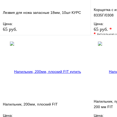
Корщетка с и
Лезвия для ножа запасные 18мм, 10шт КУРС
8335Г/0308
Цена:
Цена:
65 руб.
65 руб.
*
*
Актуальную ц
В избранное
Сравнение
В избранно
Купить в 1 клик
В наличии
Купить в 1 
В корзину
Напильник, п
Напильник, 200мм, плоский FIT
200 мм FIT
Цена:
Цена: