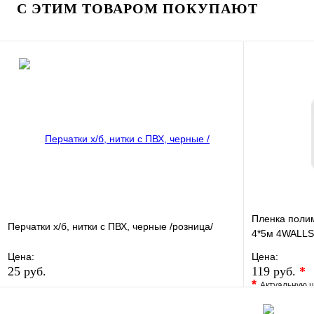
С ЭТИМ ТОВАРОМ ПОКУПАЮТ
В корзину
Пленка поли
Перчатки х/б, нитки с ПВХ, черные /розница/
4*5м 4WALL
Цена:
Цена:
25 руб.
119 руб.
*
*
Актуальную ц
В избранное
Сравнение
В избранно