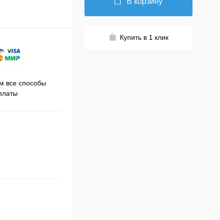
В корзину
Купить в 1 клик
Принимаем заказы на сайте
 все способы
Про
круглосуточно
платы