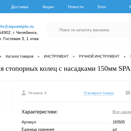
Доставка
Акции
Новости
Блог
nfo@aquateplo.ru
54902, г. Челябинск,
л. Гостевая 3, 1 этаж
•
•
•
•
Каталог товаров
ИНСТРУМЕНТ
РУЧНОЙ ИНСТРУМЕНТ
я стопорных колец с насадками 150мм SP
Отзывов: 0
О возврате товара
Характеристики:
Все хара
Артикул
183505
Единица хранения
шт