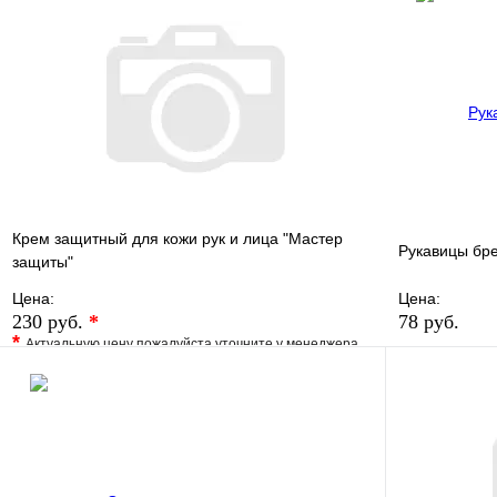
Купить в 1 клик
В наличии
Купить в 1 
В корзину
Крем защитный для кожи рук и лица "Мастер
Рукавицы бр
защиты"
Цена:
Цена:
230 руб.
*
78 руб.
*
Актуальную цену пожалуйста уточните у менеджера
В избранно
В избранное
Сравнение
Купить в 1 
Купить в 1 клик
Под заказ
В корзину