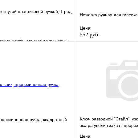
зогнутой пластиковой ручкой, 1 ряд,
Ножовка ручная для гипсок
Цена:
552 руб.
ену пожалуйста уточните у менеджера
В избранное
е
Сравнение
Купить в 1 клик
клик
Под заказ
В корзину
Ключ разводной "Стайл", узк
рорезиненная ручка, квадратный
экстра увелич.захват, прорез
60 мм )
Цена: