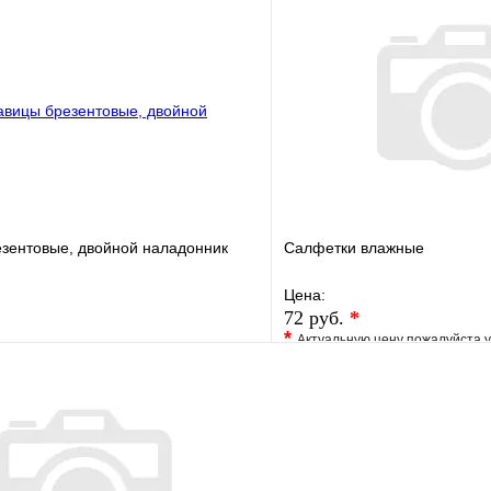
клик
Под заказ
Купить в 1 клик
В корзину
езентовые, двойной наладонник
Салфетки влажные
Цена:
72 руб.
*
*
Актуальную цену пожалуйста 
е
Сравнение
В избранное
клик
В наличии
Купить в 1 клик
В корзину