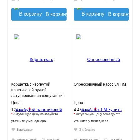
В корзину
В корзину
Корщетка с изогнутой
Опрессовочный насос 5л TiM
пластиковой ручкой
латунированная вогнутая тип
С FIT
Цена:
Цена:
*
*
174 руб.
4 430 руб.
*
Актуальную цену пожалуйста
*
Актуальную цену пожалуйста
уточните у менеджера
уточните у менеджера
В избранное
В избранное