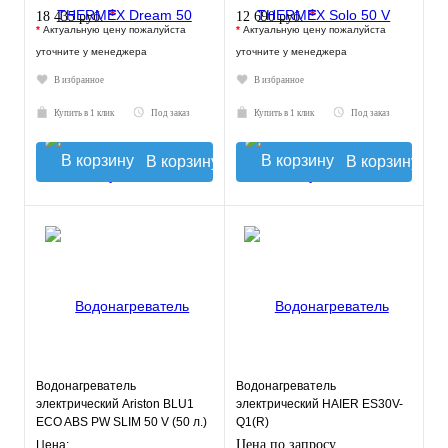
*
*
18 435 руб.
12 690 руб.
*
Актуальную цену пожалуйста
*
Актуальную цену пожалуйста
уточните у менеджера
уточните у менеджера
В избранное
В избранное
Купить в 1 клик
Под заказ
Купить в 1 клик
Под заказ
В корзину
В корзину
Водонагреватель
Водонагреватель
электрический Ariston BLU1
электрический HAIER ES30V-
ECO ABS PW SLIM 50 V (50 л.)
Q1(R)
настенный, ТЭН 2,5 кВт.
Цена по запросу
Цена: