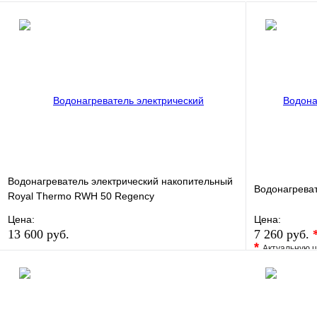
Водонагреватель электрический накопительный
Водонагреват
Royal Thermo RWH 50 Regency
Цена:
Цена:
13 600 руб.
7 260 руб.
*
Актуальную ц
В избранное
Сравнение
В избранно
Купить в 1 клик
В наличии
Купить в 1 