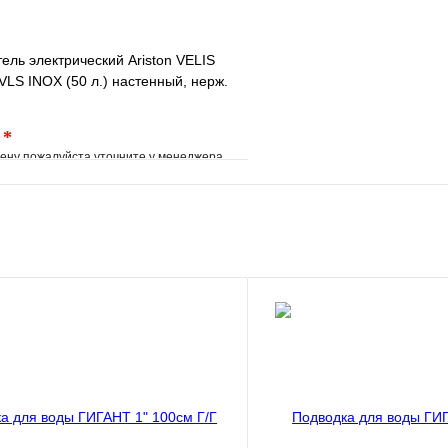
ель электрический Ariston VELIS
LS INOX (50 л.) настенный, нерж.
.
*
ену пожалуйста уточните у менеджера
е
Сравнение
клик
Под заказ
В корзину