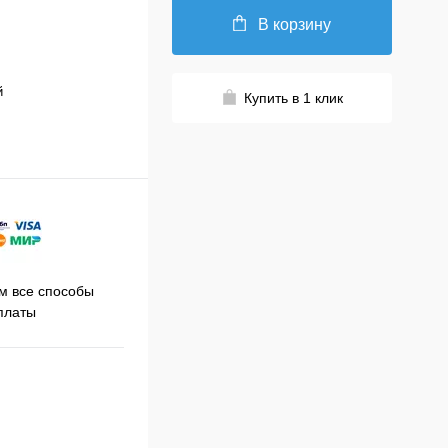
В корзину
й
Купить в 1 клик
Принимаем заказы на сайте
 все способы
Про
круглосуточно
платы