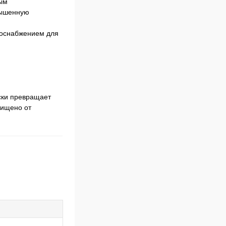
ым
вышенную
одоснабжением для
ски превращает
щищено от