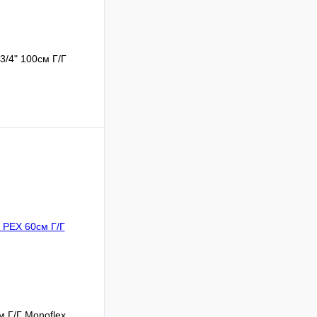
/4" 100см Г/Г
Сравнение
В наличии
В корзину
 Г/Г Monoflex