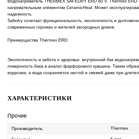
Водонагреватель THERMEX SAFEDRY ERD 80 V. Thermex ERD – 
нагревательным элементом CeramicHeat. Может эксплуатироват
надежность.
Safedry сочетает функциональность, экологичность и долгове
современных горожан и жителей загородных домов.
Преимущества Thermex ERD:
Экологичность и забота о здоровье: внутренний бак водонагр
поверхность бака в аналог фарфорового кувшина. Таким образ
коррозии, а вода сохраняется чистой и свежей даже при длите
ХАРАКТЕРИСТИКИ
Прочие
Thermex
Производитель