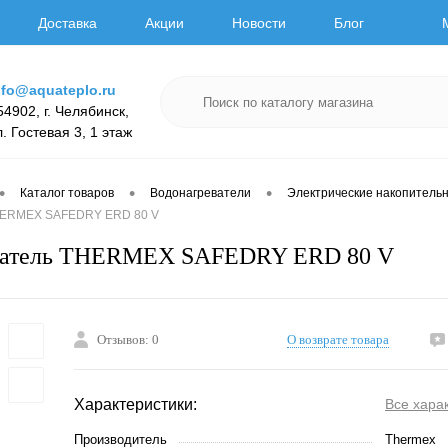
Доставка
Акции
Новости
Блог
nfo@aquateplo.ru
54902, г. Челябинск,
л. Гостевая 3, 1 этаж
•
•
•
Каталог товаров
Водонагреватели
Электрические накопитель
HERMEX SAFEDRY ERD 80 V
ватель THERMEX SAFEDRY ERD 80 V
Отзывов: 0
О возврате товара
Характеристики:
Все хара
Производитель
Thermex