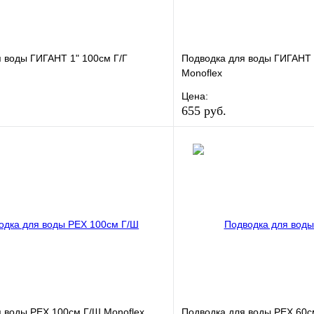
 воды ГИГАНТ 1" 100см Г/Г
Подводка для воды ГИГАНТ 3
Monoflex
Цена:
655 руб.
е
Сравнение
В избранное
клик
В наличии
Купить в 1 клик
В корзину
 воды РЕХ 100см Г/Ш Monoflex
Подводка для воды РЕХ 60см