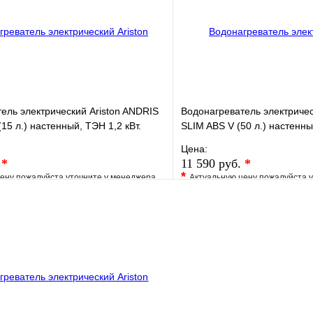
В корзину
ель электрический Ariston ANDRIS
Водонагреватель электричес
15 л.) настенный, ТЭН 1,2 кВт.
SLIM ABS V (50 л.) настенны
Цена:
.
*
11 590 руб.
*
*
ену пожалуйста уточните у менеджера
Актуальную цену пожалуйста 
е
Сравнение
В избранное
клик
Под заказ
Купить в 1 клик
В корзину