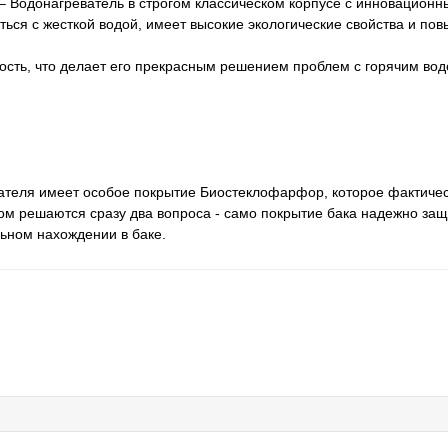
Водонагреватель в строгом классическом корпусе с инновационн
ься с жесткой водой, имеет высокие экологические свойства и по
чность, что делает его прекрасным решением проблем с горячим в
евателя имеет особое покрытие Биостеклофарфор, которое фактиче
ом решаются сразу два вопроса - само покрытие бака надежно за
льном нахождении в баке.