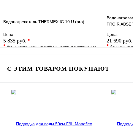
Водонагреват
Водонагреватель THERMEX IC 10 U (pro)
PRO R ABSE V
сталь, ТЭН
Цена:
Цена:
5 835 руб.
*
21 690 руб
*
*
Актуальную цену пожалуйста уточните у менеджера
Актуальную ц
В избранное
Сравнение
В избранно
Купить в 1 клик
Под заказ
Купить в 1 
С ЭТИМ ТОВАРОМ ПОКУПАЮТ
В корзину