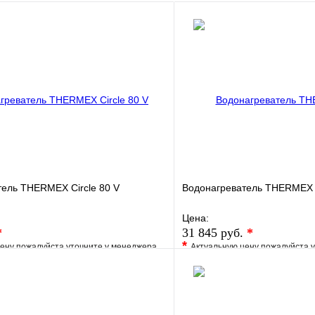
ель THERMEX Circle 80 V
Водонагреватель THERMEX ID
Цена:
*
31 845 руб.
*
*
ену пожалуйста уточните у менеджера
Актуальную цену пожалуйста 
е
Сравнение
В избранное
клик
Под заказ
Купить в 1 клик