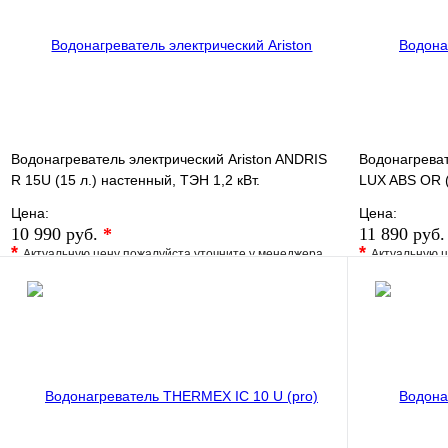
В корзину
Водонагреватель электрический Ariston ANDRIS
Водонагреват
R 15U (15 л.) настенный, ТЭН 1,2 кВт.
LUX ABS OR (
Цена:
Цена:
10 990 руб.
*
11 890 руб
*
*
Актуальную цену пожалуйста уточните у менеджера
Актуальную ц
В избранное
Сравнение
В избранно
Купить в 1 клик
Под заказ
Купить в 1 
В корзину