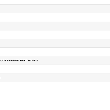
лированными покрытием
й