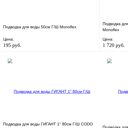
Подводка для
Подводка для воды 50см Г/Ш Monoflex
Monoflex
Цена:
Цена:
195 руб.
1 720 руб.
В избранное
Сравнение
В избранно
Купить в 1 клик
В наличии
Купить в 1 
В корзину
Подводка для воды ГИГАНТ 1" 80см Г/Ш CODO
Подводка для