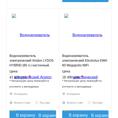
Водонагреватель
Водонагреватель
электрический Ariston LYDOS
электрический Electrolux EWH
HYBRID (80 л.) настенный,
80 Megapolis WiFi
ТЭН 1,2 кВт.
Цена:
Цена:
*
*
41 660 руб.
18 490 руб.
*
Актуальную цену пожалуйста
*
Актуальную цену пожалуйста
уточните у менеджера
уточните у менеджера
В избранное
В избранное
Купить в 1 клик
Под заказ
Купить в 1 клик
Под заказ
В корзину
В корзину