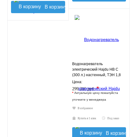
В корзину
Водонагреватель
электрический Hajdu HB C
(300 л.) настенный, ТЭН 1,8
кВт.
Цена:
*
299 310 руб.
*
Актуальную цену пожалуйста
уточните у менеджера
В избранное
Купить в 1 клик
Под заказ
В корзину