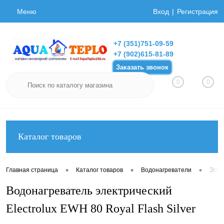
Меню
Вход
Регистрация
+7 (351)751-09-59
+7 (902)615-81-89
Заказать звонок
0
0
Каталог товаров
•
•
•
Главная страница
Каталог товаров
Водонагреватели
Элек
Водонагреватель электрический
Electrolux EWH 80 Royal Flash Silver