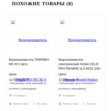
ПОХОЖИЕ ТОВАРЫ (8)
Водонагреватель THERMEX
Водонагреватель
MS 30 V (pro)
электрический Ariston VELIS
PRO PW ABSE VLS INOX (100
л.) настенный, нерж. сталь, Т
Цена:
Цена:
*
*
14 910 руб.
32 790 руб.
*
Актуальную цену пожалуйста
*
Актуальную цену пожалуйста
уточните у менеджера
уточните у менеджера
В избранное
В избранное
Купить в 1 клик
Под заказ
Купить в 1 клик
Под заказ