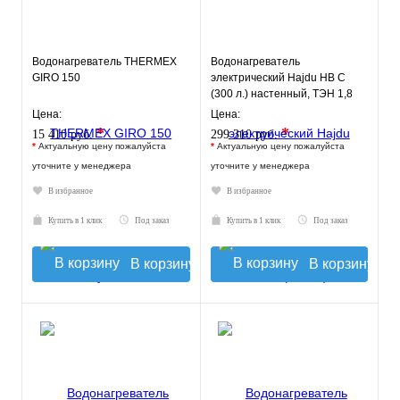
Водонагреватель THERMEX
Водонагреватель
GIRO 150
электрический Hajdu HB C
(300 л.) настенный, ТЭН 1,8
кВт.
Цена:
Цена:
*
*
15 410 руб.
299 310 руб.
*
Актуальную цену пожалуйста
*
Актуальную цену пожалуйста
уточните у менеджера
уточните у менеджера
В избранное
В избранное
Купить в 1 клик
Под заказ
Купить в 1 клик
Под заказ
В корзину
В корзину