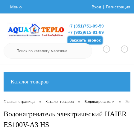
Меню
Вход
Регистрация
+7 (351)751-09-59
+7 (902)615-81-89
Заказать звонок
0
0
Каталог товаров
•
•
•
Главная страница
Каталог товаров
Водонагреватели
Элек
Водонагреватель электрический HAIER
ES100V-A3 HS