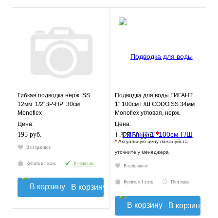
Гибкая подводка нерж. SS
Подводка для воды ГИГАНТ
12мм 1/2"ВР-НР 30см
1" 100см Г/Ш CODO SS 34мм
Monoflex
Monoflex угловая, нерж.
оплетка
Цена:
Цена:
*
195 руб.
1 325.50 руб.
*
Актуальную цену пожалуйста
В избранное
уточните у менеджера
Купить в 1 клик
В наличии
В избранное
Купить в 1 клик
Под заказ
В корзину
В корзину