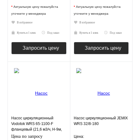
*
Актуальную цену пожалуйста
*
Актуальную цену пожалуйста
уточните у менеджера
уточните у менеджера
В избранное
В избранное
Купить в 1 клик
Под заказ
Купить в 1 клик
Под заказ
Запросить цену
Запросить цену
Насос циркуляционный
Насос циркуляционный JEMIX
Vodotok WRS 65-1100-F
WRS 32/8-180
фланцевый (21,6 м3/ч, Н-9м,
300мм)
Цена по запросу
Цена: