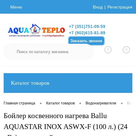
Меню
Вход
Регистрация
+7 (351)751-09-59
+7 (902)615-81-89
Заказать звонок
0
0
Каталог товаров
•
•
•
Главная страница
Каталог товаров
Водонагреватели
Бойл
Бойлер косвенного нагрева Ballu
AQUASTAR INOX ASWX-F (100 л.) (24