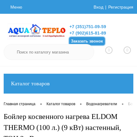
Меню
Вход
Регистрация
+7 (351)751-09-59
+7 (902)615-81-89
Заказать звонок
0
0
Каталог товаров
•
•
•
Главная страница
Каталог товаров
Водонагреватели
Бойл
Бойлер косвенного нагрева ELDOM
THERMO (100 л.) (9 кВт) настенный,