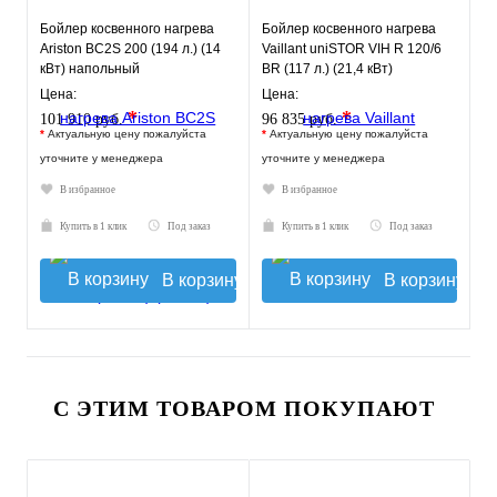
Бойлер косвенного нагрева
Бойлер косвенного нагрева
Ariston BC2S 200 (194 л.) (14
Vaillant uniSTOR VIH R 120/6
кВт) напольный
ВR (117 л.) (21,4 кВт)
напольный
Цена:
Цена:
*
*
101 910 руб.
96 835 руб.
*
Актуальную цену пожалуйста
*
Актуальную цену пожалуйста
уточните у менеджера
уточните у менеджера
В избранное
В избранное
Купить в 1 клик
Под заказ
Купить в 1 клик
Под заказ
В корзину
В корзину
С ЭТИМ ТОВАРОМ ПОКУПАЮТ