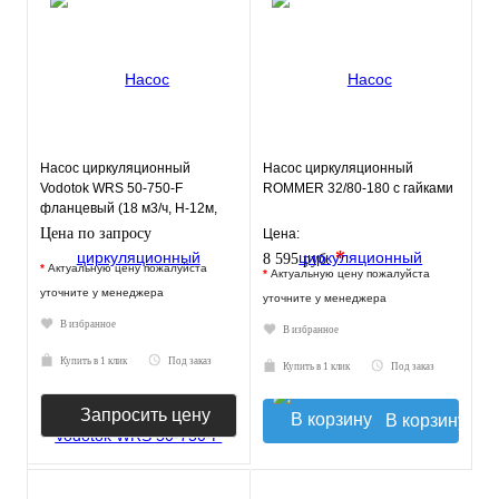
Насос циркуляционный
Насос циркуляционный
Vodotok WRS 50-750-F
ROMMER 32/80-180 с гайками
фланцевый (18 м3/ч, Н-12м,
280мм)
Цена по запросу
Цена:
*
8 595 руб.
*
Актуальную цену пожалуйста
*
Актуальную цену пожалуйста
уточните у менеджера
уточните у менеджера
В избранное
В избранное
Купить в 1 клик
Под заказ
Купить в 1 клик
Под заказ
Запросить цену
В корзину