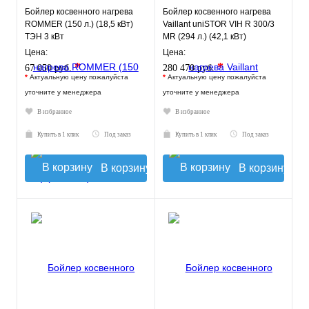
Бойлер косвенного нагрева
Бойлер косвенного нагрева
ROMMER (150 л.) (18,5 кВт)
Vaillant uniSTOR VIH R 300/3
ТЭН 3 кВт
MR (294 л.) (42,1 кВт)
напольный
Цена:
Цена:
*
*
67 050 руб.
280 470 руб.
*
Актуальную цену пожалуйста
*
Актуальную цену пожалуйста
уточните у менеджера
уточните у менеджера
В избранное
В избранное
Купить в 1 клик
Под заказ
Купить в 1 клик
Под заказ
В корзину
В корзину