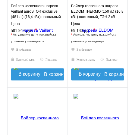
Бойлер косвенного нагрева
Бойлер косвенного нагрева
Vaillant auroSTOR exclusive
ELDOM THERMO (150 л.) (16,8
(481 л.) (16,4 кВт) напольный
кВт) настенный, ТЭН 2 кВт.,
правое подключение
Цена:
Цена:
*
*
501 940 руб.
69 180 руб.
*
Актуальную цену пожалуйста
*
Актуальную цену пожалуйста
уточните у менеджера
уточните у менеджера
В избранное
В избранное
Купить в 1 клик
Под заказ
Купить в 1 клик
Под заказ
В корзину
В корзину