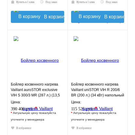
Купить в 1 клик
Под заказ
Купить в 1 клик
Под заказ
В корзину
В корзину
Бойлер косвенного нагрева
Бойлер косвенного нагрева
Vaillant auroSTOR exclusive
Vaillant uniSTOR VIH R 200/6
VIH S 300/3 MR (287 л.) (13,5
ВR (200 л.) (34 кВт) напольный
кВт) напольный
Цена:
Цена:
*
*
390 400 руб.
115 525 руб.
*
Актуальную цену пожалуйста
*
Актуальную цену пожалуйста
уточните у менеджера
уточните у менеджера
В избранное
В избранное