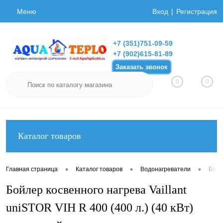
Меню
Вход
Регистрация
+7 (351)751-09-59
+7 (902)615-81-89
Заказать звонок
0
0
Каталог товаров
•
•
•
Главная страница
Каталог товаров
Водонагреватели
Бойл
Бойлер косвенного нагрева Vaillant
uniSTOR VIH R 400 (400 л.) (40 кВт)