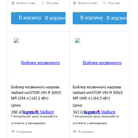
Купить в 1 клик
Под заказ
Купить в 1 клик
Под заказ
В корзину
В корзину
Бойлер косвенного нагрева
Бойлер косвенного нагрева
Vaillant uniSTOR VIH R 300/3
Vaillant uniSTOR VIH R 500/3
MR (294 л.) (42,1 кВт)
MR (490 л.) (64,5 кВт)
напольный
напольный
Цена:
Цена:
*
*
280 470 руб.
363 635 руб.
*
Актуальную цену пожалуйста
*
Актуальную цену пожалуйста
уточните у менеджера
уточните у менеджера
В избранное
В избранное