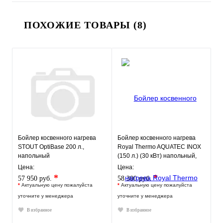
ПОХОЖИЕ ТОВАРЫ (8)
Бойлер косвенного нагрева
Бойлер косвенного нагрева
STOUT OptiBase 200 л.,
Royal Thermo AQUATEC INOX
напольный
(150 л.) (30 кВт) напольный,
нерж. сталь
Цена:
Цена:
*
*
57 950 руб.
58 300 руб.
*
Актуальную цену пожалуйста
*
Актуальную цену пожалуйста
уточните у менеджера
уточните у менеджера
В избранное
В избранное