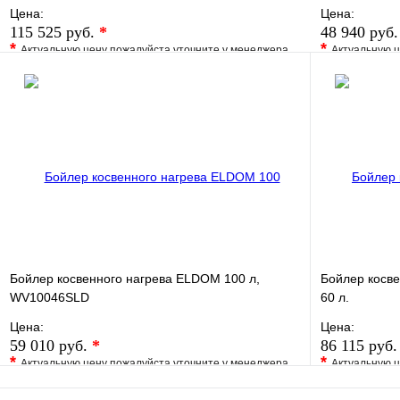
Цена:
Цена:
115 525 руб.
*
48 940 руб
*
*
Актуальную цену пожалуйста уточните у менеджера
Актуальную ц
В избранное
Сравнение
В избранно
Купить в 1 клик
Под заказ
Купить в 1 
В корзину
Бойлер косвенного нагрева ELDOM 100 л,
Бойлер косв
WV10046SLD
60 л.
Цена:
Цена:
59 010 руб.
*
86 115 руб
*
*
Актуальную цену пожалуйста уточните у менеджера
Актуальную ц
В избранное
Сравнение
В избранно