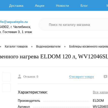
Доставка
Акции
Новости
Блог
nfo@aquateplo.ru
54902, г. Челябинск,
л. Гостевая 3, 1 этаж
•
•
•
Каталог товаров
Водонагреватели
Бойлеры косвенного нагрев
свенного нагрева ELDOM 120 л, WV12046S
Отзывов: 0
О возврате товара
Характеристики:
Все хара
Производитель
ELDOM
Артикул
WV12046