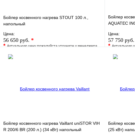
Бойлер косве
Бойлер косвенного нагрева STOUT 100 л.,
AQUATEC INOX
напольный
нерж. сталь
Цена:
Цена:
56 650 руб.
*
57 750 руб
*
*
Актуальную цену пожалуйста уточните у менеджера
Актуальную ц
В избранное
Сравнение
В избранно
Купить в 1 клик
Под заказ
Купить в 1 
В корзину
Бойлер косвенного нагрева Vaillant uniSTOR VIH
Бойлер косве
R 200/6 ВR (200 л.) (34 кВт) напольный
(25 кВт) нап