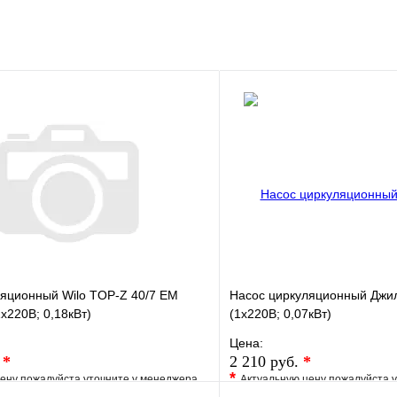
клик
Под заказ
В корзину
ляционный Wilo TOP-Z 40/7 EM
Насос циркуляционный Джил
х220В; 0,18кВт)
(1х220В; 0,07кВт)
Цена:
.
*
2 210 руб.
*
*
ену пожалуйста уточните у менеджера
Актуальную цену пожалуйста 