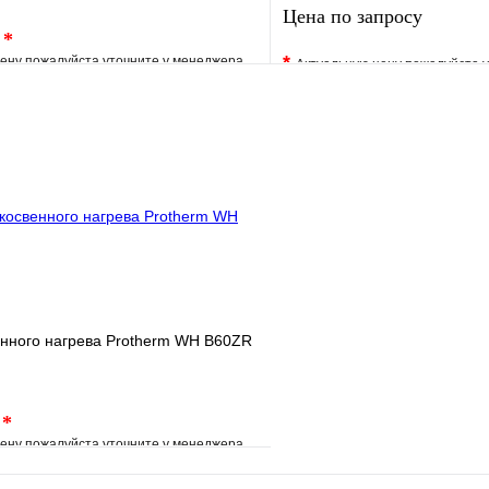
Цена по запросу
.
*
*
ену пожалуйста уточните у менеджера
Актуальную цену пожалуйста 
е
Сравнение
В избранное
клик
Под заказ
Купить в 1 клик
В корзину
Запросить
енного нагрева Protherm WH B60ZR
.
*
ену пожалуйста уточните у менеджера
е
Сравнение