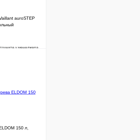
aillant auroSTEP
польный
уточните у менеджера
Сравнение
Под заказ
В корзину
 ELDOM 150 л,