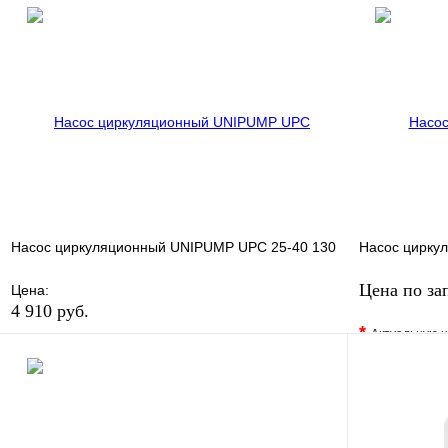
В избранное
Сравнение
В избранно
Купить в 1 клик
Под заказ
Купить в 1 
В корзину
Насос циркуляционный UNIPUMP UPC 25-40 130
Насос циркул
Цена по за
Цена:
4 910 руб.
*
Актуальную ц
В избранное
Сравнение
В избранно
Купить в 1 клик
В наличии
Купить в 1 
В корзину