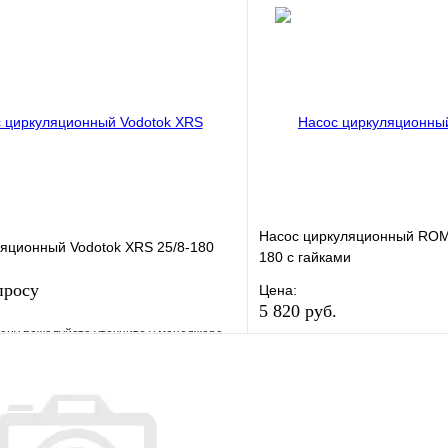
е
Сравнение
В избранное
клик
Под заказ
Купить в 1 клик
В корзину
Насос циркуляционный RO
яционный Vodotok XRS 25/8-180
180 с гайками
просу
Цена:
5 820 руб.
ену пожалуйста уточните у менеджера
В избранное
е
Сравнение
Купить в 1 клик
клик
Под заказ