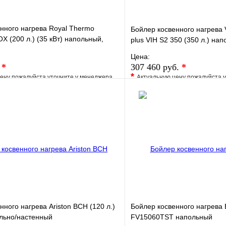
нного нагрева Royal Thermo
Бойлер косвенного нагрева V
 (200 л.) (35 кВт) напольный,
plus VIH S2 350 (350 л.) на
Цена:
.
*
307 460 руб.
*
*
ену пожалуйста уточните у менеджера
Актуальную цену пожалуйста 
е
Сравнение
В избранное
клик
Под заказ
Купить в 1 клик
В корзину
нного нагрева Ariston BCH (120 л.)
Бойлер косвенного нагрева
ольно/настенный
FV15060TST напольный