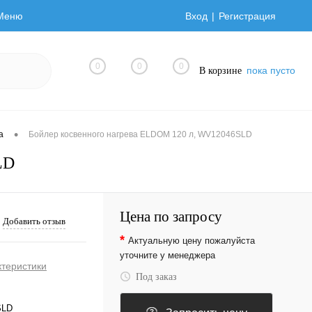
Меню
Вход
Регистрация
0
0
0
пока пусто
В корзине
•
а
Бойлер косвенного нагрева ELDOM 120 л, WV12046SLD
LD
Цена по запросу
Добавить отзыв
*
Актуальную цену пожалуйста
уточните у менеджера
ктеристики
Под заказ
SLD