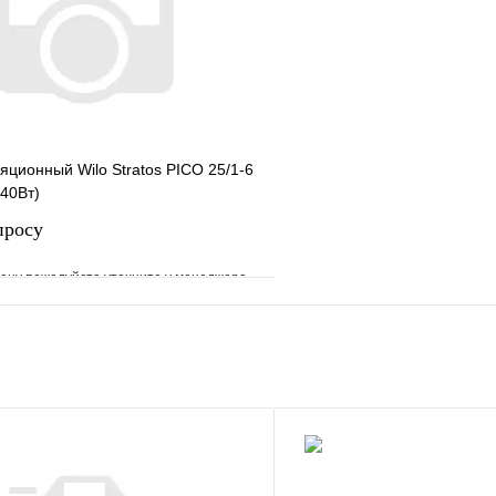
В корзину
яционный Wilo Stratos PICO 25/1-6
 40Вт)
просу
ену пожалуйста уточните у менеджера
е
Сравнение
клик
Под заказ
Запросить цену