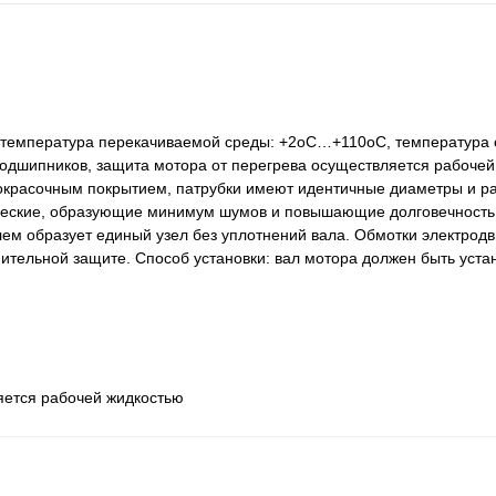
H, температура перекачиваемой среды: +2оС…+110оС, температур
одшипников, защита мотора от перегрева осуществляется рабочей
акокрасочным покрытием, патрубки имеют идентичные диаметры и р
ческие, образующие минимум шумов и повышающие долговечность
лем образует единый узел без уплотнений вала. Обмотки электродв
нительной защите. Способ установки: вал мотора должен быть уста
яется рабочей жидкостью