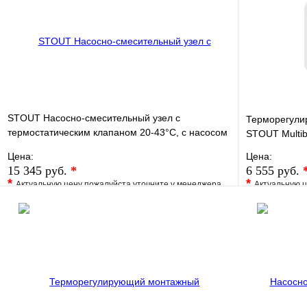
STOUT Насосно-смесительный узел с
Терморегули
термостатическим клапаном 20-43°C, с насосом
STOUT Multi
UPSO
Цена:
Цена:
15 345 руб.
*
6 555 руб.
*
*
Актуальную цену пожалуйста уточните у менеджера
Актуальную ц
В избранное
Сравнение
В избранно
Купить в 1 клик
Под заказ
Купить в 1 
В корзину