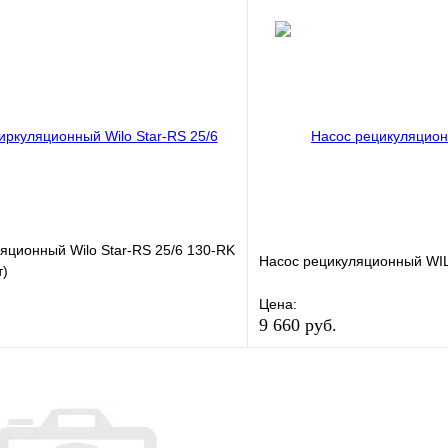
В избранное
е
Сравнение
Купить в 1 клик
клик
Под заказ
Запросить цену
яционный Wilo Star-RS 25/6 130-RK
Насос рецикуляционный WI
т)
Цена:
9 660 руб.
е
Сравнение
В избранное
клик
В наличии
Купить в 1 клик