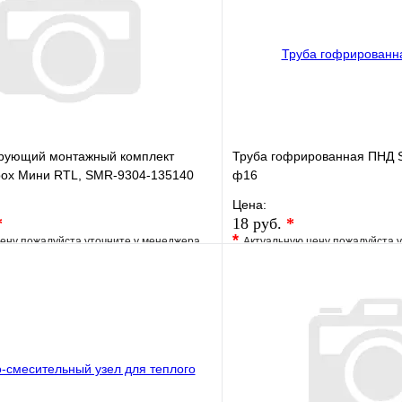
рующий монтажный комплект
Труба гофрированная ПНД 
box Мини RTL, SMR-9304-135140
ф16
Цена:
*
18 руб.
*
*
ену пожалуйста уточните у менеджера
Актуальную цену пожалуйста 
е
Сравнение
В избранное
клик
Под заказ
Купить в 1 клик
В корзину