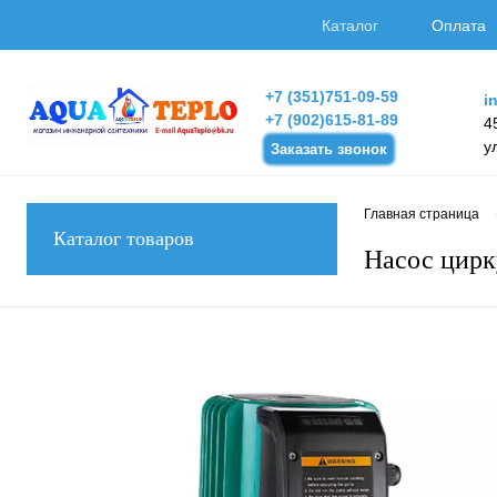
Каталог
Оплата
+7 (351)751-09-59
i
+7 (902)615-81-89
4
у
Заказать звонок
Главная страница
Каталог товаров
Насос цир