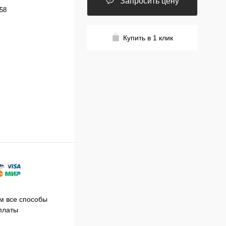
Запросить цену
58
Купить в 1 клик
Принимаем заказы на сайте
 все способы
Про
круглосуточно
платы