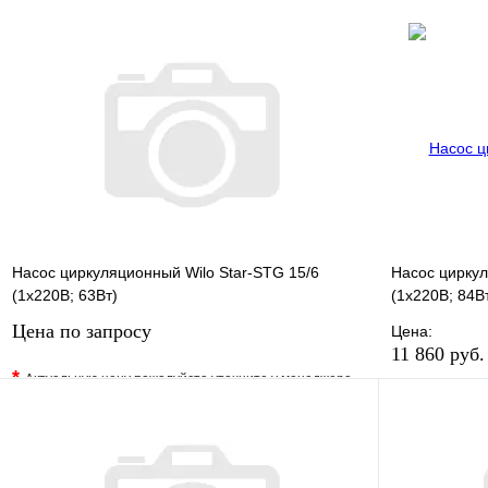
В избранное
Сравнение
В избранно
Купить в 1 клик
Под заказ
Купить в 1 
В корзину
Насос циркуляционный Wilo Star-STG 15/6
Насос циркул
(1х220В; 63Вт)
(1х220В; 84В
Цена по запросу
Цена:
11 860 руб.
*
Актуальную цену пожалуйста уточните у менеджера
В избранно
В избранное
Сравнение
Купить в 1 
Купить в 1 клик
Под заказ