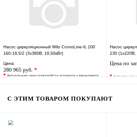
Запросить цену
Насос циркуляционный Wilo CronoLine-IL 100
Насос циркул
160-18,5/2 (3х380В; 18,50кВт)
130 (1х220В;
Цена по за
Цена:
280 965 руб.
*
*
*
Актуальную цену пожалуйста уточните у менеджера
Актуальную ц
В избранное
Сравнение
В избранно
Купить в 1 клик
Под заказ
Купить в 1 
С ЭТИМ ТОВАРОМ ПОКУПАЮТ
В корзину