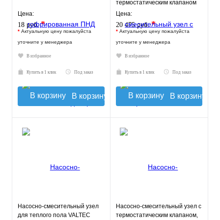
термостатическим клапаном
30-60°C, без насоса
Цена:
Цена:
*
*
18 руб.
20 475 руб.
*
Актуальную цену пожалуйста
*
Актуальную цену пожалуйста
уточните у менеджера
уточните у менеджера
В избранное
В избранное
Купить в 1 клик
Под заказ
Купить в 1 клик
Под заказ
В корзину
В корзину
Насосно-смесительный узел
Насосно-смесительный узел с
для теплого пола VALTEC
термостатическим клапаном,