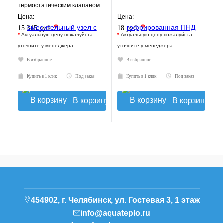
термостатическим клапаном
20-43°C, с насосом UPSO
Цена:
Цена:
*
*
15 345 руб.
18 руб.
*
Актуальную цену пожалуйста
*
Актуальную цену пожалуйста
уточните у менеджера
уточните у менеджера
В избранное
В избранное
Купить в 1 клик
Под заказ
Купить в 1 клик
Под заказ
В корзину
В корзину
454902, г. Челябинск, ул. Гостевая 3, 1 этаж
info@aquateplo.ru