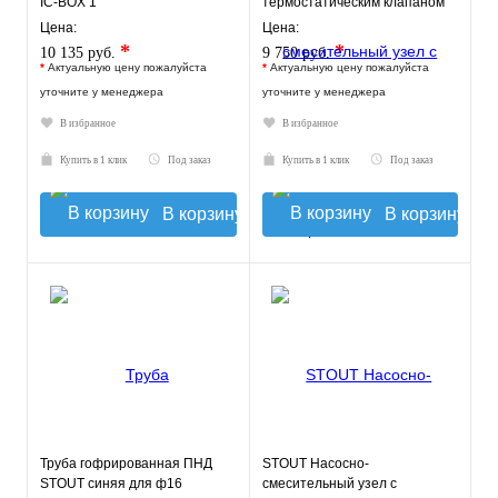
IC-BOX 1
термостатическим клапаном
20-43°C и
Цена:
Цена:
жидкокристаллическим
*
*
10 135 руб.
9 750 руб.
термомет
*
Актуальную цену пожалуйста
*
Актуальную цену пожалуйста
уточните у менеджера
уточните у менеджера
В избранное
В избранное
Купить в 1 клик
Под заказ
Купить в 1 клик
Под заказ
В корзину
В корзину
Труба гофрированная ПНД
STOUT Насосно-
STOUT синяя для ф16
смесительный узел с