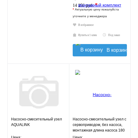
*
14 250 руб.
*
Актуальную цену пожалуйста
уточните у менеджера
В избранное
Купить в 1 клик
Под заказ
В корзину
Насосно-смесительный узел
Насосно-смесительный узел с
AQUALINK
сервоприводом, без насоса,
монтажная длина насоса 180
мм VT.COMBI.S.180M
Цена:
Цена: