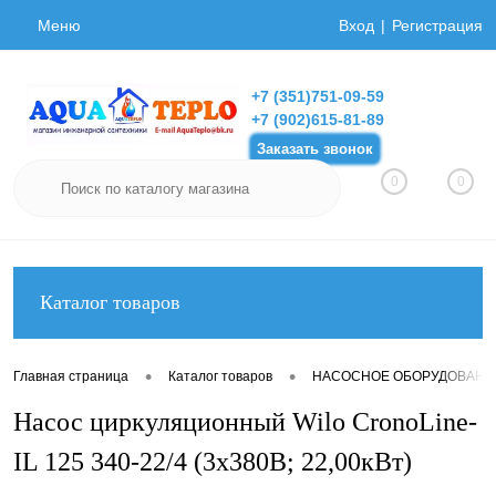
Меню
Вход
Регистрация
+7 (351)751-09-59
+7 (902)615-81-89
Заказать звонок
0
0
Каталог товаров
•
•
Главная страница
Каталог товаров
НАСОСНОЕ ОБОРУДОВАНИ
Насос циркуляционный Wilo CronoLine-
IL 125 340-22/4 (3х380В; 22,00кВт)