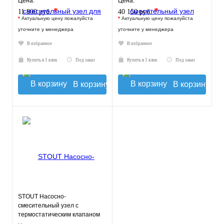
Цена:
Цена:
*
*
11 800 руб.
40 150 руб.
*
Актуальную цену пожалуйста
*
Актуальную цену пожалуйста
уточните у менеджера
уточните у менеджера
В избранное
В избранное
Купить в 1 клик
Под заказ
Купить в 1 клик
Под заказ
В корзину
В корзину
STOUT Насосно-
смесительный узел с
термостатическим клапаном
30-60°C, без насоса