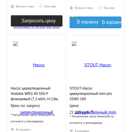
Купить в 1 клик
Под заказ
Купить в 1 клик
Под заказ
Запросить цену
В корзину
Насос циркуляционный
STOUT Насос
Vodotok WRS 40-550-F
циркуляционный mini pro
фланцевый (7,2 м3/ч, Н-13м,
25/60-180
220мм)
Цена по запросу
Цена:
*
21 215 руб.
*
Актуальную цену пожалуйста
*
Актуальную цену пожалуйста
уточните у менеджера
уточните у менеджера
В избранное
В избранное