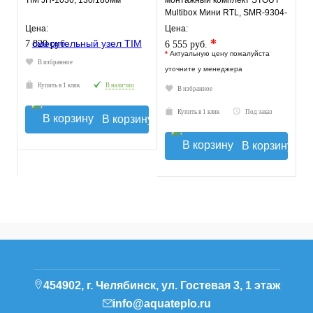
TIM JH-1036, 130/180мм
монтажный комплект STOUT
Multibox Мини RTL, SMR-9304-
135140
Цена:
Цена:
*
7 820 руб.
6 555 руб.
*
Актуальную цену пожалуйста
В избранное
уточните у менеджера
Купить в 1 клик
В наличии
В избранное
Купить в 1 клик
Под заказ
В корзину
В корзину
454902, г. Челябинск, ул. Гостевая 3, 1 этаж
info@aquateplo.ru