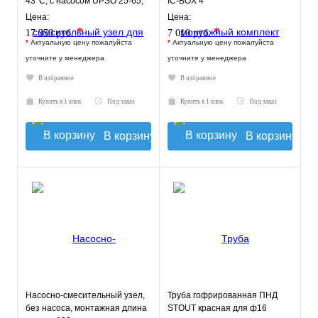
43°C, с насосом UPSO 25-65,
IC-BOX 4
130 mm
Цена:
Цена:
*
*
17 350 руб.
7 010 руб.
*
Актуальную цену пожалуйста
*
Актуальную цену пожалуйста
уточните у менеджера
уточните у менеджера
В избранное
В избранное
Купить в 1 клик
Под заказ
Купить в 1 клик
Под заказ
В корзину
В корзину
Насосно-смесительный узел,
Труба гофрированная ПНД
без насоса, монтажная длина
STOUT красная для ф16