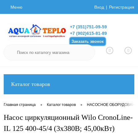
Меню
Вход
Регистрация
+7 (351)751-09-59
+7 (902)615-81-89
Заказать звонок
0
0
Каталог товаров
•
•
Главная страница
Каталог товаров
НАСОСНОЕ ОБОРУДОВАНИ
Насос циркуляционный Wilo CronoLine-
IL 125 400-45/4 (3х380В; 45,00кВт)