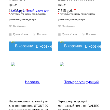
насоса)
Цена:
Цена:
*
*
11 405 руб.
7 515 руб.
*
Актуальную цену пожалуйста
*
Актуальную цену пожалуйста
уточните у менеджера
уточните у менеджера
В избранное
В избранное
Купить в 1 клик
Под заказ
Купить в 1 клик
Под заказ
В корзину
В корзину
Насосно-смесительный узел
Терморегулирующий
для теплого пола STOUT 20-
монтажный комплект VALTEC