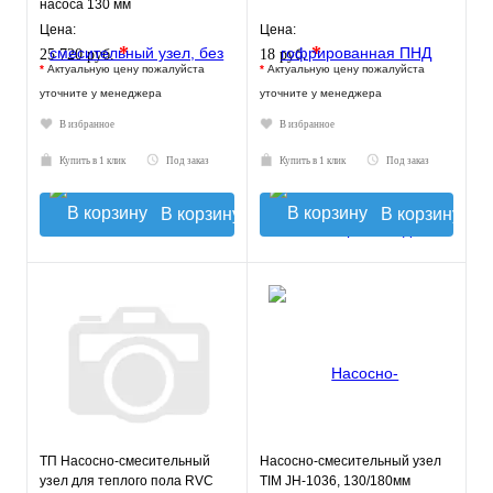
насоса 130 мм
VT.TECHNOMIX.0.130
Цена:
Цена:
*
*
25 720 руб.
18 руб.
*
Актуальную цену пожалуйста
*
Актуальную цену пожалуйста
уточните у менеджера
уточните у менеджера
В избранное
В избранное
Купить в 1 клик
Под заказ
Купить в 1 клик
Под заказ
В корзину
В корзину
ТП Насосно-смесительный
Насосно-смесительный узел
узел для теплого пола RVC
TIM JH-1036, 130/180мм