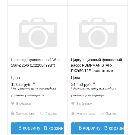
Насос циркуляционный Wilo
Циркуляционный фланцевый
Star-Z 25/6 (1х220В; 99Вт)
насос PUMPMAN STAR-
PX2(50/12F с частотным
управлением)
Цена:
Цена:
*
*
31 025 руб.
54 450 руб.
*
Актуальную цену пожалуйста
*
Актуальную цену пожалуйста
уточните у менеджера
уточните у менеджера
В избранное
В избранное
Купить в 1 клик
Под заказ
Купить в 1 клик
Под заказ
В корзину
В корзину