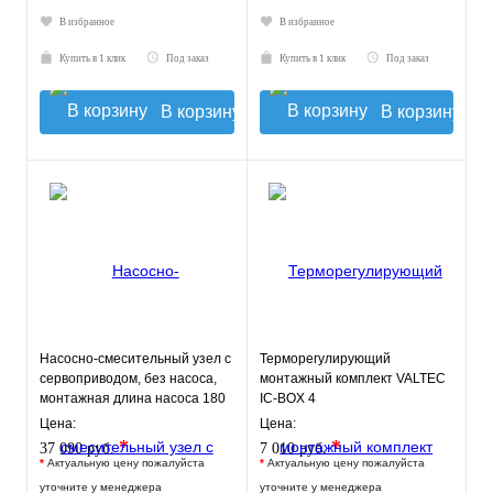
В избранное
В избранное
Купить в 1 клик
Под заказ
Купить в 1 клик
Под заказ
В корзину
В корзину
Насосно-смесительный узел с
Терморегулирующий
сервоприводом, без насоса,
монтажный комплект VALTEC
монтажная длина насоса 180
IC-BOX 4
мм VT.COMBI.S.180M
Цена:
Цена:
*
*
37 090 руб.
7 010 руб.
*
Актуальную цену пожалуйста
*
Актуальную цену пожалуйста
уточните у менеджера
уточните у менеджера