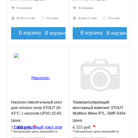
В избранное
В избранное
Купить в 1 клик
Под заказ
Купить в 1 клик
Под заказ
В корзину
В корзину
Насосно-смесительный узел
Терморегулирующий
для теплого пола STOUT 20-
монтажный комплект STOUT
43°C, с насосом UPSO 25-65,
Multibox Мини RTL, SMR-9304-
130 mm
135140
Цена:
Цена:
*
*
17 350 руб.
6 555 руб.
*
Актуальную цену пожалуйста
*
Актуальную цену пожалуйста