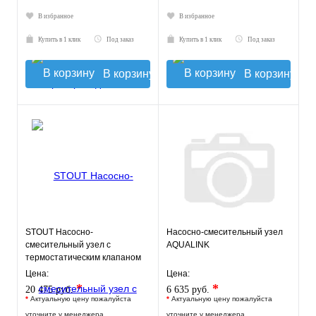
В избранное
В избранное
Купить в 1 клик
Под заказ
Купить в 1 клик
Под заказ
В корзину
В корзину
STOUT Насосно-
Насосно-смесительный узел
смесительный узел с
AQUALINK
термостатическим клапаном
30-60°C, без насоса
Цена:
Цена:
*
*
20 475 руб.
6 635 руб.
*
Актуальную цену пожалуйста
*
Актуальную цену пожалуйста
уточните у менеджера
уточните у менеджера