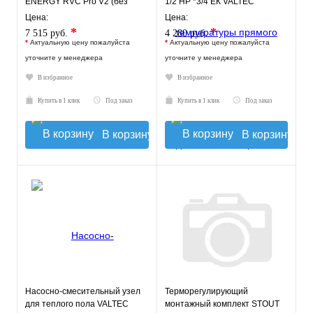
ENERGY RVC Pro V2 (без
1/2 НР *3/4 ЕК VALTEC
насоса)
Цена:
Цена:
*
*
7 515 руб.
4 280 руб.
*
Актуальную цену пожалуйста
*
Актуальную цену пожалуйста
уточните у менеджера
уточните у менеджера
В избранное
В избранное
Купить в 1 клик
Под заказ
Купить в 1 клик
Под заказ
В корзину
В корзину
Насосно-смесительный узел
Терморегулирующий
для теплого пола VALTEC
монтажный комплект STOUT