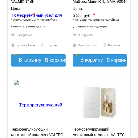
VALMIX 1" ВР
Multibox Мини RTL, SMR-9304-
135140
Цена:
Цена:
*
*
11 405 руб.
6 555 руб.
*
Актуальную цену пожалуйста
*
Актуальную цену пожалуйста
уточните у менеджера
уточните у менеджера
В избранное
В избранное
Купить в 1 клик
Под заказ
Купить в 1 клик
Под заказ
В корзину
В корзину
Терморегулирующий
Терморегулирующий
монтажный комплект VALTEC
монтажный комплект VALTEC