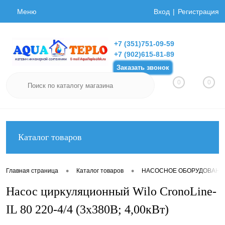
Меню
Вход
Регистрация
+7 (351)751-09-59
+7 (902)615-81-89
Заказать звонок
0
0
Каталог товаров
•
•
Главная страница
Каталог товаров
НАСОСНОЕ ОБОРУДОВАНИ
Насос циркуляционный Wilo CronoLine-
IL 80 220-4/4 (3х380В; 4,00кВт)