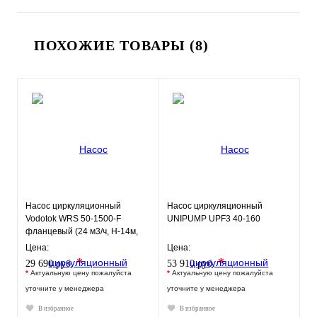
ПОХОЖИЕ ТОВАРЫ (8)
Насос циркуляционный
Насос циркуляционный
Vodotok WRS 50-1500-F
UNIPUMP UPF3 40-160
фланцевый (24 м3/ч, Н-14м,
280мм)
Цена:
Цена:
*
*
29 690 руб.
53 910 руб.
*
Актуальную цену пожалуйста
*
Актуальную цену пожалуйста
уточните у менеджера
уточните у менеджера
В избранное
В избранное