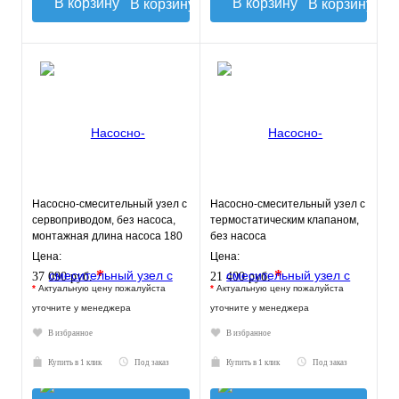
В корзину
В корзину
Насосно-смесительный узел с
Насосно-смесительный узел с
сервоприводом, без насоса,
термостатическим клапаном,
монтажная длина насоса 180
без насоса
мм VT.COMBI.S.180M
Цена:
Цена:
*
*
37 090 руб.
21 400 руб.
*
Актуальную цену пожалуйста
*
Актуальную цену пожалуйста
уточните у менеджера
уточните у менеджера
В избранное
В избранное
Купить в 1 клик
Под заказ
Купить в 1 клик
Под заказ