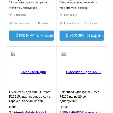
*
Актуальную цену пожалуйста
*
Актуальную цену пожалуйста
уточните у менеджера
уточните у менеджера
В избранное
В избранное
Купить в 1 клик
Под заказ
Купить в 1 клик
Под заказ
В корзину
В корзину
Смеситель для ванны Potato
Смеситель для кухни FRAP
P22215, шар, перекл. душа в
F4250 излив 26 см
корпусе, плоский излив,
одноручный
картридж 35мм
Цена:
Цена:
*
*
3 230 руб.
2 570 руб.