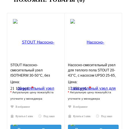
STOUT Насосно-
Насосно-смесительный узел
смесительный узел
для теплого пола STOUT 20-
ISOTHERM 30-50°C, без
43°C, с насосом UPSO 25-65,
насоса.
130 mm
Цена:
Цена:
*
*
21 135 руб.
17 350 руб.
*
Актуальную цену пожалуйста
*
Актуальную цену пожалуйста
уточните у менеджера
уточните у менеджера
В избранное
В избранное
Купить в 1 клик
Под заказ
Купить в 1 клик
Под заказ