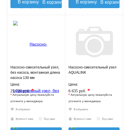
В корзину
В корзину
Насосно-смесительный узел,
Насосно-смесительный узел
без насоса, монтажная длина
AQUALINK
насоса 130 мм
VT.TECHNOMIX.0.130
Цена:
Цена:
*
*
25 720 руб.
6 635 руб.
*
Актуальную цену пожалуйста
*
Актуальную цену пожалуйста
уточните у менеджера
уточните у менеджера
В избранное
В избранное
Купить в 1 клик
Под заказ
Купить в 1 клик
Под заказ