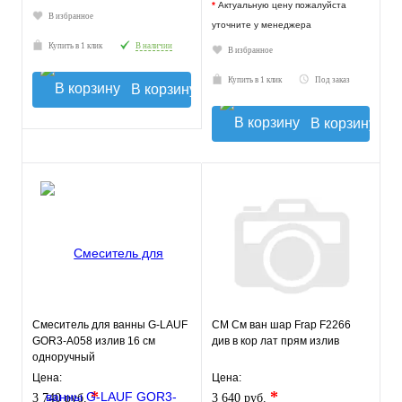
*
Актуальную цену пожалуйста
В избранное
уточните у менеджера
Купить в 1 клик
В наличии
В избранное
Купить в 1 клик
Под заказ
В корзину
В корзину
Смеситель для ванны G-LAUF
СМ См ван шар Frap F2266
GOR3-A058 излив 16 см
див в кор лат прям излив
одноручный
Цена:
Цена:
*
*
3 740 руб.
3 640 руб.