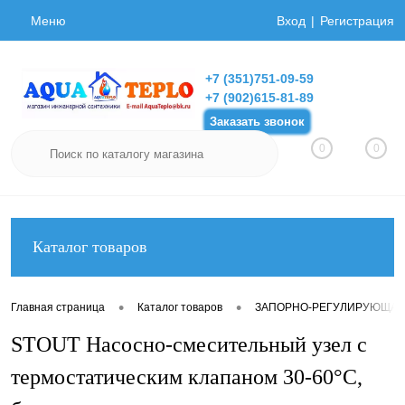
Меню
Вход
Регистрация
+7 (351)751-09-59
+7 (902)615-81-89
Заказать звонок
0
0
Каталог товаров
•
•
Главная страница
Каталог товаров
ЗАПОРНО-РЕГУЛИРУЮЩАЯ
STOUT Насосно-смесительный узел с
термостатическим клапаном 30-60°C,