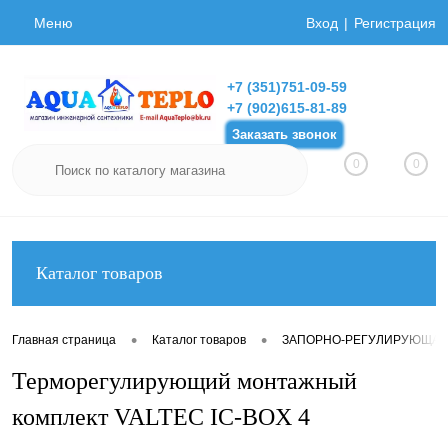
Меню
Вход
Регистрация
+7 (351)751-09-59
+7 (902)615-81-89
Заказать звонок
0
0
Каталог товаров
•
•
Главная страница
Каталог товаров
ЗАПОРНО-РЕГУЛИРУЮЩАЯ
Терморегулирующий монтажный
комплект VALTEC IC-BOX 4