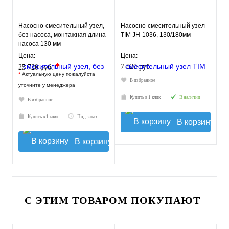
Насосно-смесительный узел,
Насосно-смесительный узел
без насоса, монтажная длина
TIM JH-1036, 130/180мм
насоса 130 мм
VT.TECHNOMIX.0.130
Цена:
Цена:
*
7 820 руб.
25 720 руб.
*
Актуальную цену пожалуйста
В избранное
уточните у менеджера
Купить в 1 клик
В наличии
В избранное
Купить в 1 клик
Под заказ
В корзину
В корзину
С ЭТИМ ТОВАРОМ ПОКУПАЮТ