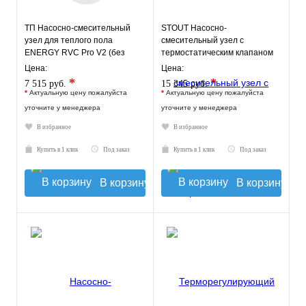
ТП Насосно-смесительный
STOUT Насосно-
узел для теплого пола
смесительный узел с
ENERGY RVC Pro V2 (без
термостатическим клапаном
насоса)
20-43°C, с насосом UPSO
Цена:
Цена:
*
*
7 515 руб.
15 345 руб.
*
Актуальную цену пожалуйста
*
Актуальную цену пожалуйста
уточните у менеджера
уточните у менеджера
В избранное
В избранное
Купить в 1 клик
Под заказ
Купить в 1 клик
Под заказ
В корзину
В корзину