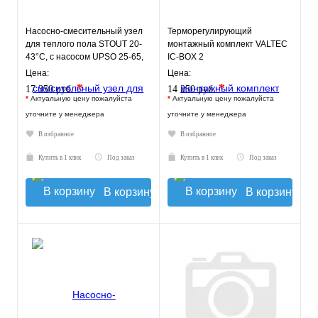
Насосно-смесительный узел
Терморегулирующий
для теплого пола STOUT 20-
монтажный комплект VALTEC
43°C, с насосом UPSO 25-65,
IC-BOX 2
130 mm
Цена:
Цена:
*
*
17 350 руб.
14 250 руб.
*
Актуальную цену пожалуйста
*
Актуальную цену пожалуйста
уточните у менеджера
уточните у менеджера
В избранное
В избранное
Купить в 1 клик
Под заказ
Купить в 1 клик
Под заказ
В корзину
В корзину