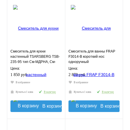
Смеситель для кухни
Смеситель для ванны FRAP
настенный TSARSBERG TSB-
F3014-B короткий нос
235-95 тип См-МДРНА, См-
одноручный
УмДРНА
Цена:
Цена:
1 850 руб.
2 870 руб.
В избранное
В избранное
Купить в 1 клик
В наличии
Купить в 1 клик
В наличии
В корзину
В корзину