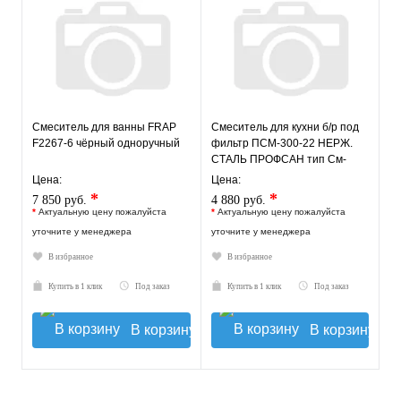
Смеситель для ванны FRAP
Смеситель для кухни б/р под
F2267-6 чёрный одноручный
фильтр ПСМ-300-22 НЕРЖ.
СТАЛЬ ПРОФСАН тип См-
МОЦБА Гарантия 5 лет!
Цена:
Цена:
*
*
7 850 руб.
4 880 руб.
*
Актуальную цену пожалуйста
*
Актуальную цену пожалуйста
уточните у менеджера
уточните у менеджера
В избранное
В избранное
Купить в 1 клик
Под заказ
Купить в 1 клик
Под заказ
В корзину
В корзину