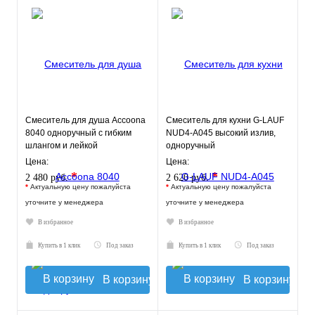
Смеситель для душа Accoona
Смеситель для кухни G-LAUF
8040 одноручный с гибким
NUD4-A045 высокий излив,
шлангом и лейкой
одноручный
Цена:
Цена:
*
*
2 480 руб.
2 620 руб.
*
Актуальную цену пожалуйста
*
Актуальную цену пожалуйста
уточните у менеджера
уточните у менеджера
В избранное
В избранное
Купить в 1 клик
Под заказ
Купить в 1 клик
Под заказ
В корзину
В корзину