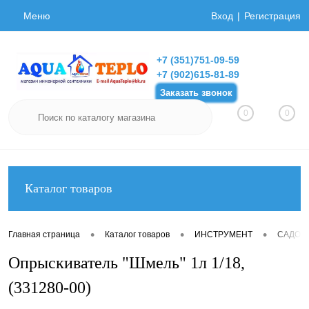
Меню
Вход
Регистрация
+7 (351)751-09-59
+7 (902)615-81-89
Заказать звонок
0
0
Каталог товаров
•
•
•
Главная страница
Каталог товаров
ИНСТРУМЕНТ
САДОВ
Опрыскиватель "Шмель" 1л 1/18,
(331280-00)