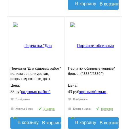
В корзину
Перчатки "Для садовых работ"
Перчатки обливные черные/
полиэстер,полиуретан,
белые, (4338Г/4339Г)
покрыт.однотоные, цвет
микс,Fiberon 8(М)
Цена:
Цена:
88 руб.
43 руб.
В избранное
В избранное
Купить в 1 клик
В наличии
Купить в 1 клик
В наличии
В корзину
В корзину