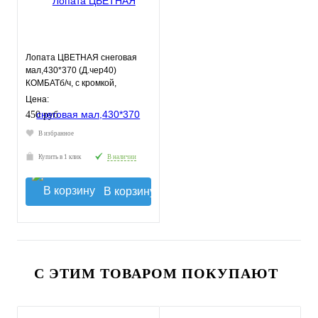
Лопата ЦВЕТНАЯ снеговая
мал,430*370 (Д.чер40)
КОМБАТб/ч, с кромкой,
сверхпроч,
Цена:
усилен.Нижнекамск(10)
450 руб.
В избранное
Купить в 1 клик
В наличии
В корзину
С ЭТИМ ТОВАРОМ ПОКУПАЮТ