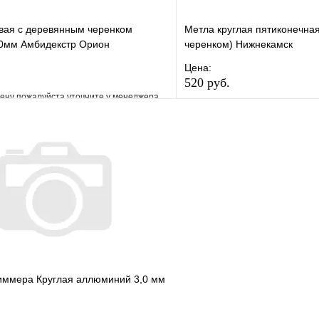
овая с деревянным черенком
Метла круглая пятиконечная
0мм Амбидекстр Орион
черенком) Нижнекамск
Цена:
520 руб.
ену пожалуйста уточните у менеджера
В избранное
е
Сравнение
Купить в 1 клик
клик
Под заказ
В корзину
риммера Круглая аллюминий 3,0 мм