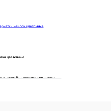
клик
В наличии
Купить в 1 клик
В корзину
йлон цветочные
ену пожалуйста уточните у менеджера
е
Сравнение
клик
Под заказ
В корзину