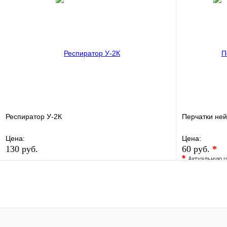
Купить в 1 
Купить в 1 клик
Под заказ
В корзину
Респиратор У-2К
Перчатки не
Цена:
Цена:
130 руб.
60 руб.
*
*
Актуальную ц
В избранное
Сравнение
В избранно
Купить в 1 клик
В наличии
Купить в 1 
В корзину