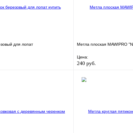
зовый для лопат
Метла плоская MAWIPRO "N
Цена:
240 руб.
е
Сравнение
В избранное
клик
В наличии
Купить в 1 клик
В корзину