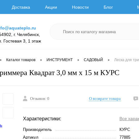
Доставка
Акции
Новости
Блог
nfo@aquateplo.ru
54902, г. Челябинск,
л. Гостевая 3, 1 этаж
•
•
•
•
Каталог товаров
ИНСТРУМЕНТ
САДОВЫЙ
Леска для тр
триммера Квадрат 3,0 мм х 15 м КУРС
Отзывов: 0
О возврате товара
Характеристики:
Все хара
Производитель
КУРС
Артикул
77885