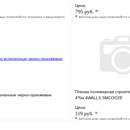
Цена:
795 руб.
*
*
ену пожалуйста уточните у менеджера
Актуальную цену пожалуйста 
е
Сравнение
В избранное
клик
Под заказ
Купить в 1 клик
В корзину
Пленка полимерная строит
пененные черно-оранжевые
4*5м 4WALLS SMCOO2E
Цена:
119 руб.
*
*
Актуальную цену пожалуйста 
е
Сравнение
В избранное