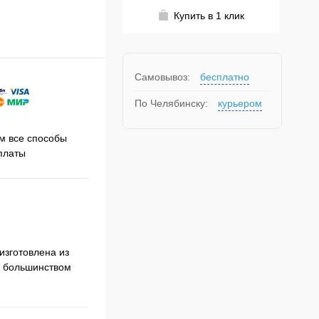
Купить в 1 клик
Самовывоз:
бесплатно
По Челябинску:
курьером
Принимаем заказы на сайте
 все способы
Про
круглосуточно
платы
изготовлена из
с большинством