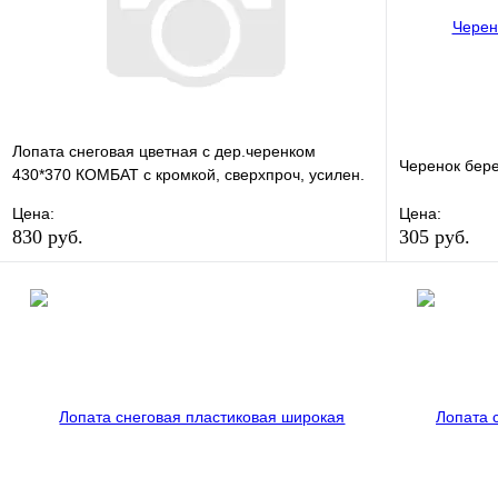
Лопата снеговая цветная с дер.черенком
Черенок бере
430*370 КОМБАТ с кромкой, сверхпроч, усилен.
Нижнекамск
Цена:
Цена:
830 руб.
305 руб.
В избранное
Сравнение
В избранно
Купить в 1 клик
В наличии
Купить в 1 
В корзину