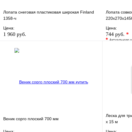
Лопата снеговая пластиковая широкая Finland
Лопата совк
1358-ч
220х270х145
Цена:
Цена:
1 960 руб.
744 руб.
*
*
Актуальную ц
В избранное
Сравнение
В избранно
Купить в 1 клик
В наличии
Купить в 1 
В корзину
Леска для т
Веник сорго плоский 700 мм
х 15 м
Цена:
Цена: