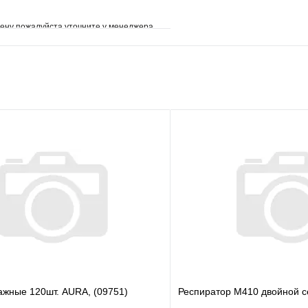
ену пожалуйста уточните у менеджера
е
Сравнение
клик
Под заказ
В корзину
ажные 120шт. AURA, (09751)
Респиратор М410 двойной с