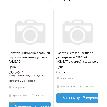
Секатор 200мм с наковальней,
Лопата снеговая цветная с
двухкомпонентные рукоятки
дер.черенком 430*370
PALISAD
КОМБАТ с кромкой, сверхпроч,
усилен. Нижнекамск
Цена:
Цена:
*
830 руб.
695 руб.
*
Актуальную цену пожалуйста
В избранное
уточните у менеджера
Купить в 1 клик
В наличии
В избранное
Купить в 1 клик
Под заказ
В корзину