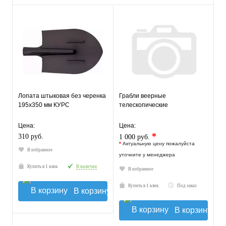
Лопата штыковая без черенка
Грабли веерные
195х350 мм КУРС
телескопические
Цена:
Цена:
*
310 руб.
1 000 руб.
*
Актуальную цену пожалуйста
В избранное
уточните у менеджера
Купить в 1 клик
В наличии
В избранное
Купить в 1 клик
Под заказ
В корзину
В корзину