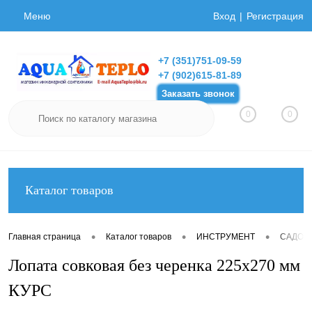
Меню
Вход
Регистрация
+7 (351)751-09-59
+7 (902)615-81-89
Заказать звонок
0
0
Каталог товаров
•
•
•
Главная страница
Каталог товаров
ИНСТРУМЕНТ
САДОВ
Лопата совковая без черенка 225х270 мм
КУРС