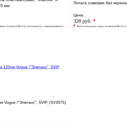
Лопата совковая без черен
70 мм
Цена:
328 руб.
*
*
ену пожалуйста уточните у менеджера
Актуальную цену пожалуйста 
е
Сравнение
В избранное
клик
Под заказ
Купить в 1 клик
В корзину
м Vogue /''Элеганс", SVIP, (SV3975)