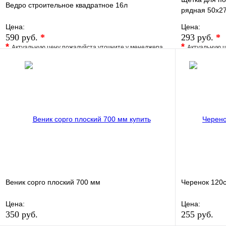
Ведро строительное квадратное 16л
рядная 50х2
Цена:
Цена:
590 руб.
*
293 руб.
*
*
*
Актуальную цену пожалуйста уточните у менеджера
Актуальную ц
В избранное
Сравнение
В избранно
Купить в 1 клик
Под заказ
Купить в 1 
В корзину
Веник сорго плоский 700 мм
Черенок 120с
Цена:
Цена:
350 руб.
255 руб.