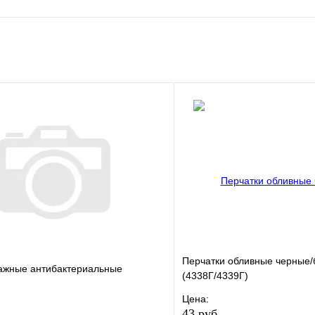
е
Сравнение
клик
В наличии
В корзину
Перчатки обливные черные/
ажные антибактериальные
(4338Г/4339Г)
Цена:
43 руб.