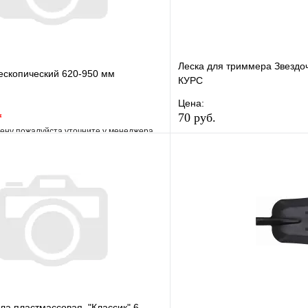
Леска для триммера Звездоч
ескопический 620-950 мм
КУРС
Цена:
*
70 руб.
ену пожалуйста уточните у менеджера
В избранное
е
Сравнение
Купить в 1 клик
клик
Под заказ
В корзину
ла пластмассовая, "Классик" 6-