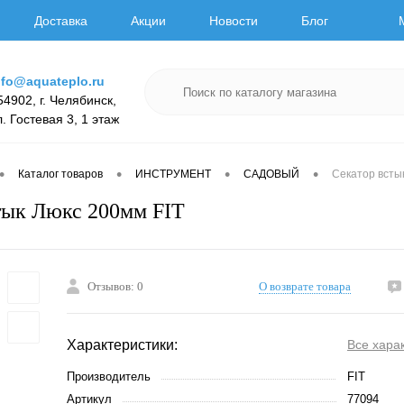
Доставка
Акции
Новости
Блог
nfo@aquateplo.ru
54902, г. Челябинск,
л. Гостевая 3, 1 этаж
•
•
•
•
Каталог товаров
ИНСТРУМЕНТ
САДОВЫЙ
Секатор всты
тык Люкс 200мм FIT
Отзывов: 0
О возврате товара
Характеристики:
Все хара
Производитель
FIT
Артикул
77094