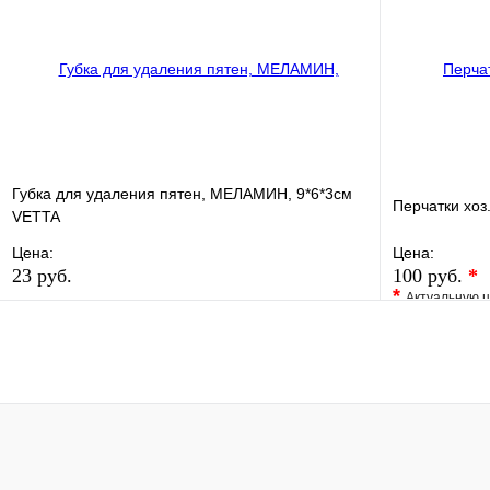
В корзину
Губка для удаления пятен, МЕЛАМИН, 9*6*3см
Перчатки хоз
VETTA
Цена:
Цена:
23 руб.
100 руб.
*
*
Актуальную ц
В избранное
Сравнение
В избранно
Купить в 1 клик
В наличии
Купить в 1 
В корзину