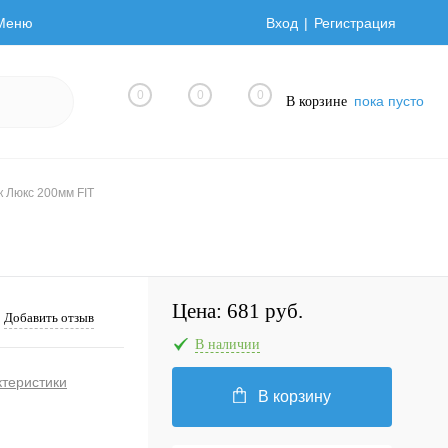
Меню
Вход
Регистрация
0
0
0
пока пусто
В корзине
к Люкс 200мм FIT
Цена:
681 руб.
Добавить отзыв
В наличии
ктеристики
В корзину