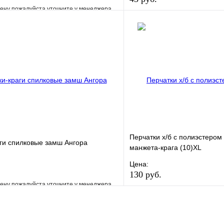
ену пожалуйста уточните у менеджера
В избранное
е
Сравнение
Купить в 1 клик
клик
Под заказ
В корзину
Перчатки х/б с полиэстером 
ги спилковые замш Ангора
манжета-крага (10)XL
Цена:
130 руб.
ену пожалуйста уточните у менеджера
В избранное
е
Сравнение
Купить в 1 клик
клик
Под заказ