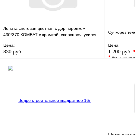
Лопата снеговая цветная с дер.черенком
Сучкорез тел
430*370 КОМБАТ с кромкой, сверхпроч, усилен.
Нижнекамск
Цена:
Цена:
830 руб.
1 200 руб.
*
Актуальную ц
В избранное
Сравнение
В избранно
Купить в 1 клик
В наличии
Купить в 1 
В корзину
Щетка для по