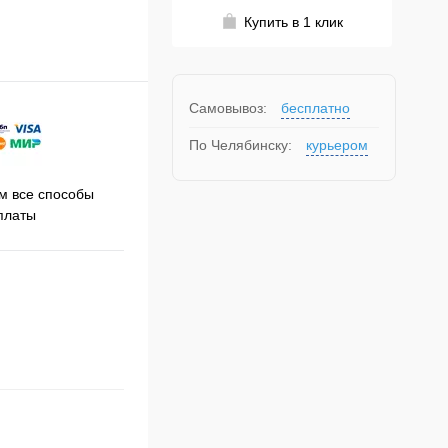
Купить в 1 клик
Самовывоз:
бесплатно
По Челябинску:
курьером
Принимаем заказы на сайте
 все способы
Про
круглосуточно
платы