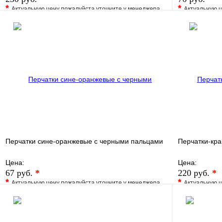
*
*
Актуальную цену пожалуйста уточните у менеджера
Актуальную ц
В избранное
Сравнение
В избранно
Купить в 1 клик
Под заказ
Купить в 1 
В корзину
Перчатки сине-оранжевые с черными пальцами
Перчатки-кра
Цена:
Цена:
67 руб.
*
220 руб.
*
*
*
Актуальную цену пожалуйста уточните у менеджера
Актуальную ц
В избранное
Сравнение
В избранно
Купить в 1 клик
Под заказ
Купить в 1 