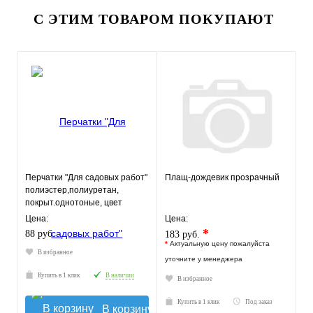
С ЭТИМ ТОВАРОМ ПОКУПАЮТ
Перчатки "Для садовых работ"
Плащ-дождевик прозрачный
полиэстер,полиуретан,
покрыт.однотоные, цвет
микс,Fiberon 8(М)
Цена:
Цена:
*
88 руб.
183 руб.
*
Актуальную цену пожалуйста
В избранное
уточните у менеджера
Купить в 1 клик
В наличии
В избранное
Купить в 1 клик
Под заказ
В корзину