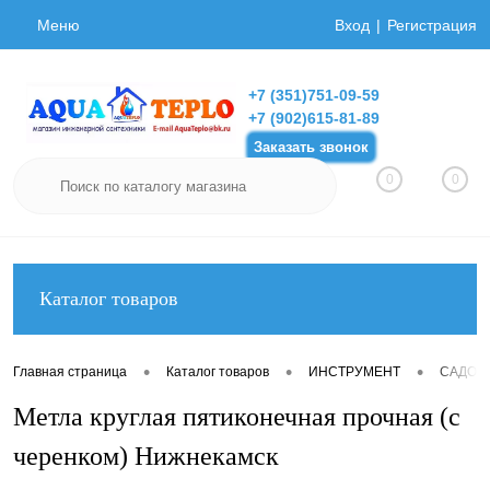
Меню
Вход
Регистрация
+7 (351)751-09-59
+7 (902)615-81-89
Заказать звонок
0
0
Каталог товаров
•
•
•
Главная страница
Каталог товаров
ИНСТРУМЕНТ
САДОВ
Метла круглая пятиконечная прочная (с
черенком) Нижнекамск