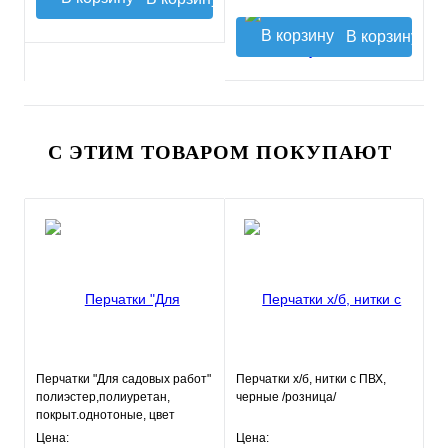
В корзину
С ЭТИМ ТОВАРОМ ПОКУПАЮТ
Перчатки "Для садовых работ"
Перчатки х/б, нитки с ПВХ,
полиэстер,полиуретан,
черные /розница/
покрыт.однотоные, цвет
микс,Fiberon 8(М)
Цена:
Цена: