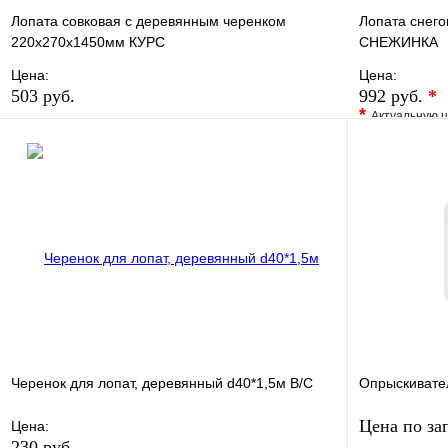
Лопата совковая с деревянным черенком
Лопата снего
220х270х1450мм КУРС
СНЕЖИНКА
Цена:
Цена:
503 руб.
992 руб.
*
*
Актуальную ц
В избранное
Сравнение
В избранно
Купить в 1 клик
В наличии
Купить в 1 
В корзину
Черенок для лопат, деревянный d40*1,5м В/С
Опрыскивател
Цена по за
Цена:
230 руб.