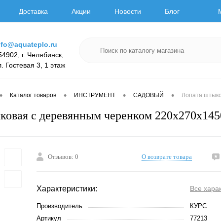
Доставка
Акции
Новости
Блог
nfo@aquateplo.ru
54902, г. Челябинск,
л. Гостевая 3, 1 этаж
•
•
•
•
Каталог товаров
ИНСТРУМЕНТ
САДОВЫЙ
Лопата штыко
ковая с деревянным черенком 220х270х1
Отзывов: 0
О возврате товара
Характеристики:
Все хара
Производитель
КУРС
Артикул
77213