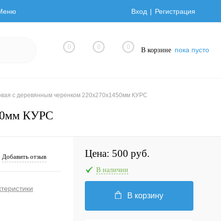
Меню
Вход
Регистрация
0
0
0
пока пусто
В корзине
вая с деревянным черенком 220х270х1450мм КУРС
450мм КУРС
Цена:
500 руб.
Добавить отзыв
В наличии
ктеристики
В корзину