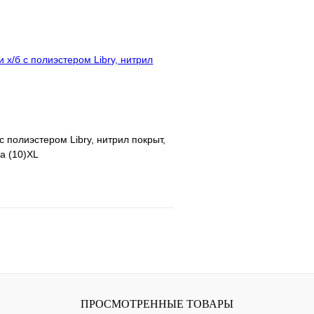
клик
Под заказ
Купить в 1 клик
В корзину
с полиэстером Libry, нитрил покрыт,
а (10)XL
е
Сравнение
клик
В наличии
В корзину
ПРОСМОТРЕННЫЕ ТОВАРЫ