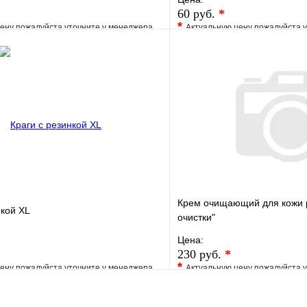
60 руб.
*
*
ену пожалуйста уточните у менеджера
Актуальную цену пожалуйста 
е
Сравнение
В избранное
клик
Под заказ
Купить в 1 клик
В корзину
Крем очищающий для кожи р
нкой XL
очистки"
Цена:
230 руб.
*
*
ену пожалуйста уточните у менеджера
Актуальную цену пожалуйста 
е
Сравнение
В избранное