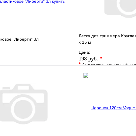
Леска для триммера Кругла
ковое "Либерти" 3л
х 15 м
Цена:
198 руб.
*
*
Актуальную цену пожалуйста 
е
Сравнение
В избранное
клик
В наличии
Купить в 1 клик
В корзину