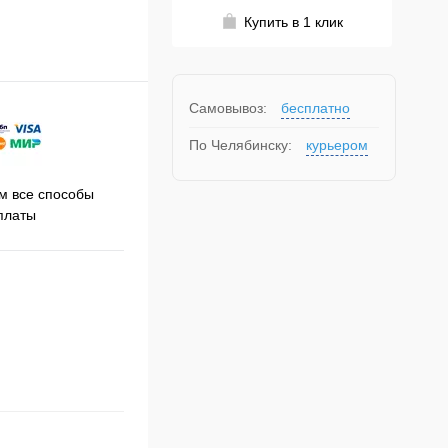
Купить в 1 клик
Самовывоз:
бесплатно
По Челябинску:
курьером
Принимаем заказы на сайте
 все способы
Про
круглосуточно
платы