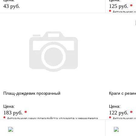
43 руб.
125 руб.
*
*
Актуальную ц
В избранное
Сравнение
В избранно
Купить в 1 клик
В наличии
Купить в 1 
В корзину
Плащ-дождевик прозрачный
Краги с рези
Цена:
Цена:
183 руб.
*
122 руб.
*
*
*
Актуальную цену пожалуйста уточните у менеджера
Актуальную ц
В избранное
Сравнение
В избранно