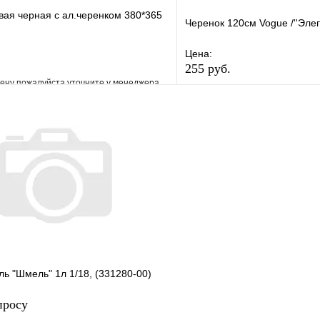
вая черная с ал.черенком 380*365
Черенок 120см Vogue /''Элег
Цена:
255 руб.
ену пожалуйста уточните у менеджера
В избранное
е
Сравнение
Купить в 1 клик
клик
Под заказ
В корзину
ь "Шмель" 1л 1/18, (331280-00)
просу