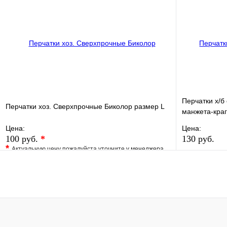
Купить в 1 клик
Под заказ
Купить в 1 
В корзину
Перчатки х/б 
Перчатки хоз. Сверхпрочные Биколор размер L
манжета-краг
Цена:
Цена:
100 руб.
*
130 руб.
*
Актуальную цену пожалуйста уточните у менеджера
В избранно
В избранное
Сравнение
Купить в 1 
Купить в 1 клик
Под заказ
В корзину