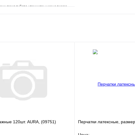
ену пожалуйста уточните у менеджера
е
Сравнение
клик
Под заказ
Запросить цену
ажные 120шт. AURA, (09751)
Перчатки латексные, разме
Цена: