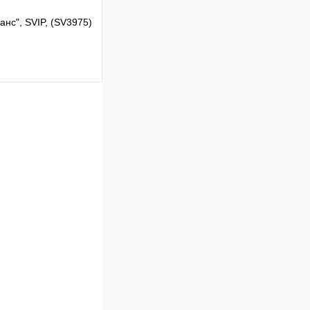
анс", SVIP, (SV3975)
Сравнение
В наличии
В корзину