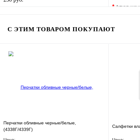
*
Актуальную ц
В избранное
Сравнение
В избранно
Купить в 1 клик
В наличии
Купить в 1 
С ЭТИМ ТОВАРОМ ПОКУПАЮТ
В корзину
Перчатки обливные черные/белые,
Салфетки вл
(4338Г/4339Г)
Цена:
Цена: