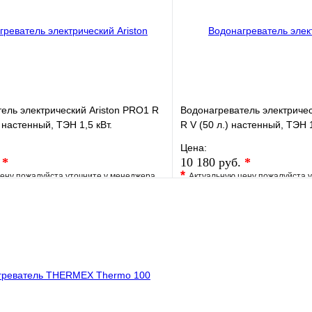
В корзину
ель электрический Ariston PRO1 R
Водонагреватель электричес
 настенный, ТЭН 1,5 кВт.
R V (50 л.) настенный, ТЭН 1
Цена:
.
*
10 180 руб.
*
*
ену пожалуйста уточните у менеджера
Актуальную цену пожалуйста 
е
Сравнение
В избранное
клик
Под заказ
Купить в 1 клик
В корзину