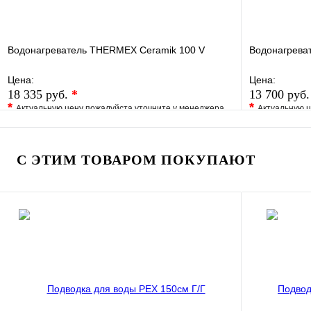
Водонагреватель THERMEX Ceramik 100 V
Водонагрева
Цена:
Цена:
18 335 руб.
*
13 700 руб
*
*
Актуальную цену пожалуйста уточните у менеджера
Актуальную ц
В избранное
Сравнение
В избранно
Купить в 1 клик
Под заказ
Купить в 1 
С ЭТИМ ТОВАРОМ ПОКУПАЮТ
В корзину