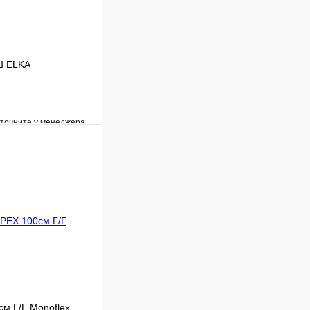
Ш ELKA
уточните у менеджера
Сравнение
Под заказ
В корзину
м Г/Г Monoflex