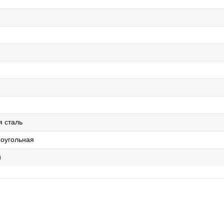
 сталь
оугольная
й