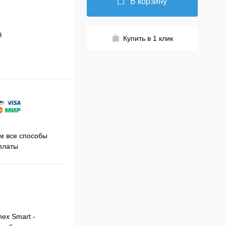
В корзину
й
Купить в 1 клик
Принимаем заказы на сайте
 все способы
Про
круглосуточно
платы
ex Smart -