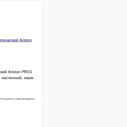
кий Ariston PRO1
 настенный, нерж.
уточните у менеджера
Сравнение
Под заказ