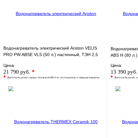
В корзину
Водонагреватель электрический Ariston VELIS
Водонагреват
PRO PW ABSE VLS (50 л.) настенный, ТЭН 2,5
ABS H (80 л.)
кВт.
Цена:
Цена:
21 790 руб.
*
13 390 руб
*
*
Актуальную цену пожалуйста уточните у менеджера
Актуальную ц
В избранное
Сравнение
В избранно
Купить в 1 клик
Под заказ
Купить в 1 
В корзину