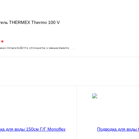
тель THERMEX Thermo 100 V
.
*
ену пожалуйста уточните у менеджера
е
Сравнение
клик
Под заказ
В корзину