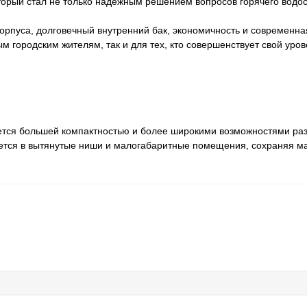
орый стал не только надежным решением вопросов горячего водос
рпуса, долговечный внутренний бак, экономичность и современна
м городским жителям, так и для тех, кто совершенствует свой уро
ется большей компактностью и более широкими возможностями ра
ывается в вытянутые ниши и малогабаритные помещения, сохраняя 