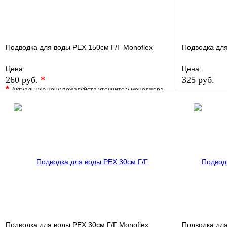
Подводка для воды РЕХ 150см Г/Г Monoflex
Подводка для
Цена:
Цена:
260 руб.
*
325 руб.
*
Актуальную цену пожалуйста уточните у менеджера
В избранно
В избранное
Сравнение
Купить в 1 
Купить в 1 клик
Под заказ
В корзину
Подводка для воды РЕХ 30см Г/Г Monoflex
Подводка для