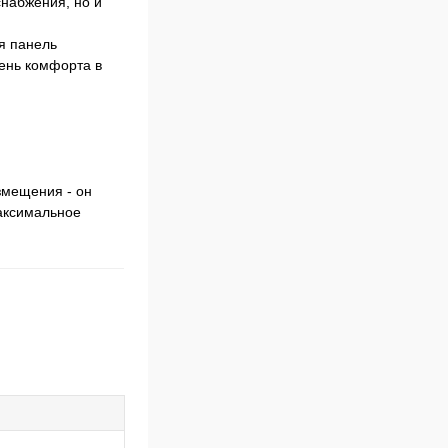
набжения, но и
я панель
вень комфорта в
змещения - он
максимальное