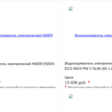
Водонагреватель электричес
ель электрический HAIER ES50V-
ECO INOX PW V SLIM (65 л.)
сталь, ТЭН 2
Цена:
*
13 430 руб.
*
*
ену пожалуйста уточните у менеджера
Актуальную цену пожалуйста 
е
Сравнение
В избранное
клик
Под заказ
Купить в 1 клик