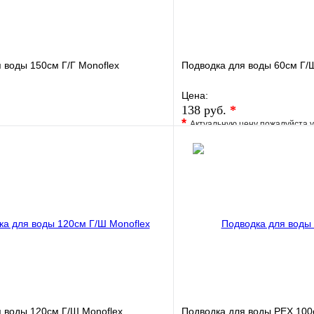
 воды 150см Г/Г Monoflex
Подводка для воды 60см Г/
Цена:
138 руб.
*
*
Актуальную цену пожалуйста 
е
Сравнение
В избранное
клик
В наличии
Купить в 1 клик
В корзину
 воды 120см Г/Ш Monoflex
Подводка для воды РЕХ 100с