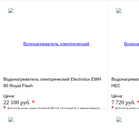
Водонагреватель электрический Electrolux EWH
Водонагреват
80 Royal Flash
HEC
Цена:
Цена:
22 100 руб.
*
7 720 руб.
*
*
Актуальную цену пожалуйста уточните у менеджера
Актуальную ц
В избранное
Сравнение
В избранно
Купить в 1 клик
Под заказ
Купить в 1 