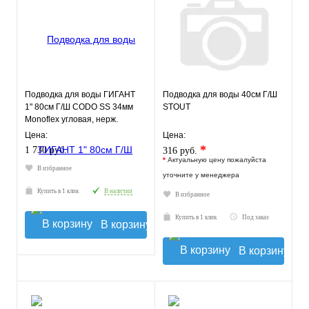
Подводка для воды ГИГАНТ
Подводка для воды 40см Г/Ш
1" 80см Г/Ш CODO SS 34мм
STOUT
Monoflex угловая, нерж.
оплетка
Цена:
Цена:
*
1 730 руб.
316 руб.
*
Актуальную цену пожалуйста
В избранное
уточните у менеджера
Купить в 1 клик
В наличии
В избранное
Купить в 1 клик
Под заказ
В корзину
В корзину