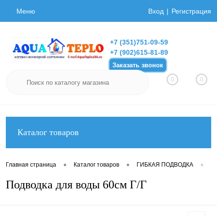
Меню
Вход
Регистрация
+7 (351)751-09-59
+7 (902)615-81-89
Заказать звонок
0
0
Каталог товаров
•
•
•
Главная страница
Каталог товаров
ГИБКАЯ ПОДВОДКА
Ги
Подводка для воды 60см Г/Г