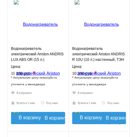
Водонагреватель
Водонагреватель
электрический Ariston ANDRIS
электрический Ariston ANDRIS
LUX ABS OR (15 л.)
R 10U (10 л.) настенный, ТЭН
настенный, ТЭН 1,2 кВт.
1,2 кВт.
Цена:
Цена:
*
*
11 890 руб.
10 390 руб.
*
Актуальную цену пожалуйста
*
Актуальную цену пожалуйста
уточните у менеджера
уточните у менеджера
В избранное
В избранное
Купить в 1 клик
Под заказ
Купить в 1 клик
Под заказ
В корзину
В корзину