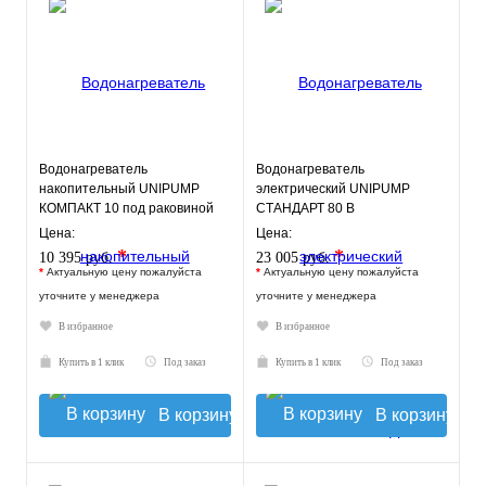
Водонагреватель
Водонагреватель
накопительный UNIPUMP
электрический UNIPUMP
КОМПАКТ 10 под раковиной
СТАНДАРТ 80 В
Цена:
Цена:
*
*
10 395 руб.
23 005 руб.
*
Актуальную цену пожалуйста
*
Актуальную цену пожалуйста
уточните у менеджера
уточните у менеджера
В избранное
В избранное
Купить в 1 клик
Под заказ
Купить в 1 клик
Под заказ
В корзину
В корзину