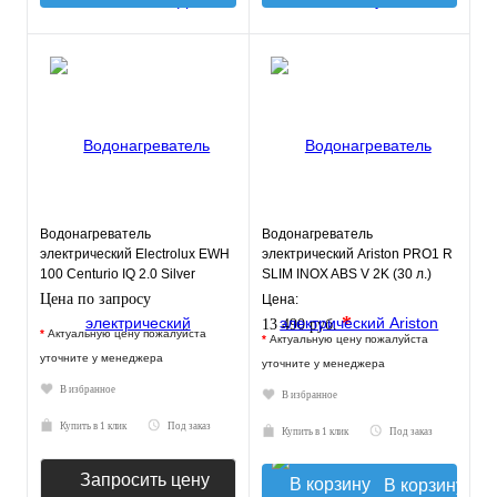
Водонагреватель
Водонагреватель
электрический Electrolux EWH
электрический Ariston PRO1 R
100 Centurio IQ 2.0 Silver
SLIM INOX ABS V 2K (30 л.)
настенный, нерж. сталь, ТЭН
Цена по запросу
Цена:
*
13 490 руб.
*
Актуальную цену пожалуйста
*
Актуальную цену пожалуйста
уточните у менеджера
уточните у менеджера
В избранное
В избранное
Купить в 1 клик
Под заказ
Купить в 1 клик
Под заказ
Запросить цену
В корзину