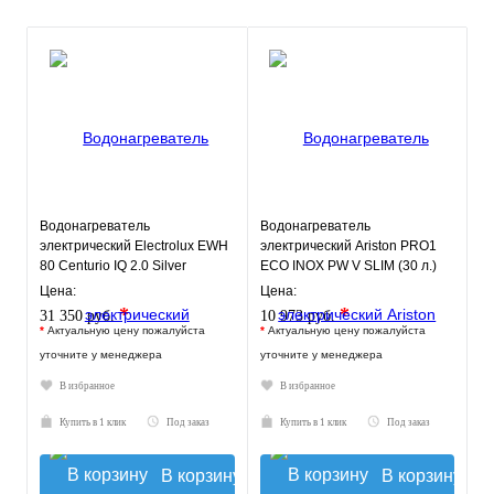
Водонагреватель
Водонагреватель
электрический Electrolux EWH
электрический Ariston PRO1
80 Centurio IQ 2.0 Silver
ECO INOX PW V SLIM (30 л.)
настенный, нерж. сталь, ТЭН
Цена:
Цена:
2
*
*
31 350 руб.
10 973 руб.
*
Актуальную цену пожалуйста
*
Актуальную цену пожалуйста
уточните у менеджера
уточните у менеджера
В избранное
В избранное
Купить в 1 клик
Под заказ
Купить в 1 клик
Под заказ
В корзину
В корзину