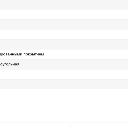
лированными покрытием
оугольная
й