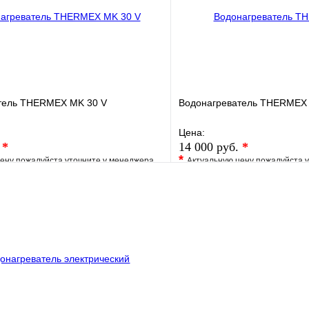
В корзину
тель THERMEX MK 30 V
Водонагреватель THERMEX 
Цена:
.
*
14 000 руб.
*
*
ену пожалуйста уточните у менеджера
Актуальную цену пожалуйста 
е
Сравнение
В избранное
клик
Под заказ
Купить в 1 клик
В корзину