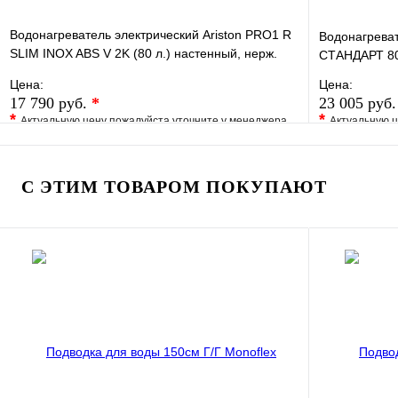
Водонагреватель электрический Ariston PRO1 R
Водонагрева
SLIM INOX ABS V 2K (80 л.) настенный, нерж.
СТАНДАРТ 8
сталь, ТЭН
Цена:
Цена:
17 790 руб.
*
23 005 руб
*
*
Актуальную цену пожалуйста уточните у менеджера
Актуальную ц
В избранное
Сравнение
В избранно
Купить в 1 клик
Под заказ
Купить в 1 
С ЭТИМ ТОВАРОМ ПОКУПАЮТ
В корзину