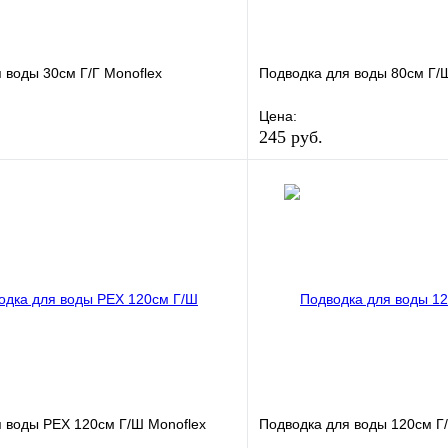
 воды 30см Г/Г Monoflex
Подводка для воды 80см Г/
Цена:
245 руб.
е
Сравнение
В избранное
клик
В наличии
Купить в 1 клик
В корзину
 воды РЕХ 120см Г/Ш Monoflex
Подводка для воды 120см Г/