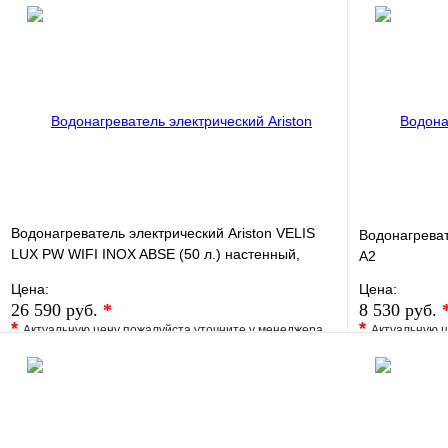
Водонагреватель электрический Ariston VELIS
Водонагреват
LUX PW WIFI INOX ABSE (50 л.) настенный,
A2
нерж. сталь, Т
Цена:
Цена:
26 590 руб.
*
8 530 руб.
*
*
Актуальную цену пожалуйста уточните у менеджера
Актуальную ц
В избранное
Сравнение
В избранно
Купить в 1 клик
Под заказ
Купить в 1 