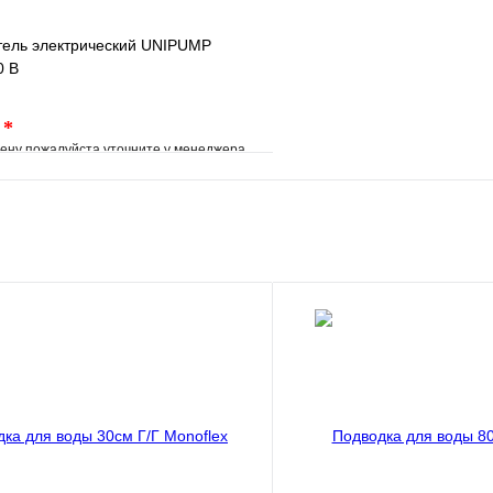
тель электрический UNIPUMP
0 В
.
*
ену пожалуйста уточните у менеджера
е
Сравнение
клик
Под заказ
В корзину