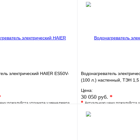
ель электрический HAIER ES50V-
Водонагреватель электричес
(100 л.) настенный, ТЭН 1,5 
Цена:
*
30 050 руб.
*
*
ену пожалуйста уточните у менеджера
Актуальную цену пожалуйста 
е
Сравнение
В избранное
клик
Под заказ
Купить в 1 клик