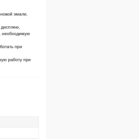
ановой эмали,
 дисплею,
ю, необходимую
ботать при
ную работу при