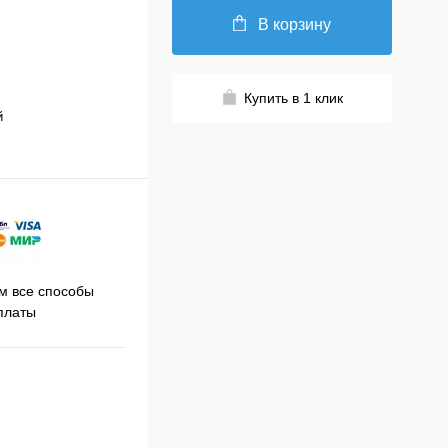
В корзину
Купить в 1 клик
й
Принимаем заказы на сайте
 все способы
Про
круглосуточно
платы