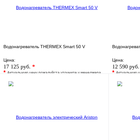
В корзину
Водонагреватель THERMEX Smart 50 V
Водонагрева
Цена:
Цена:
17 125 руб.
*
12 590 руб
*
*
Актуальную цену пожалуйста уточните у менеджера
Актуальную ц
В избранное
Сравнение
В избранно
Купить в 1 клик
Под заказ
Купить в 1 
В корзину