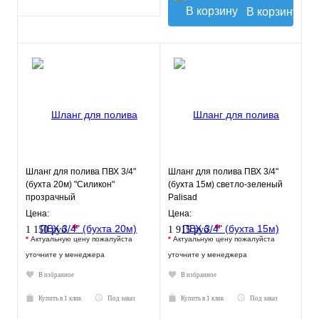
В корзину
Шланг для полива ПВХ 3/4"
Шланг для полива ПВХ 3/4"
(бухта 20м) "Силикон"
(бухта 15м) светло-зеленый
прозрачный
Palisad
ПромХимТехнология
Цена:
Цена:
*
*
1 150 руб.
1 915 руб.
*
Актуальную цену пожалуйста
*
Актуальную цену пожалуйста
уточните у менеджера
уточните у менеджера
В избранное
В избранное
Купить в 1 клик
Под заказ
Купить в 1 клик
Под заказ