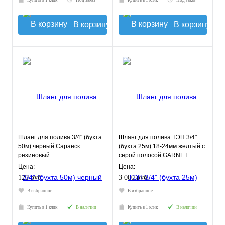
Купить в 1 клик
Под заказ
Купить в 1 клик
Под заказ
В корзину
В корзину
Шланг для полива 3/4" (бухта
Шланг для полива ТЭП 3/4"
50м) черный Саранск
(бухта 25м) 18-24мм желтый с
резиновый
серой полосой GARNET
COLOR
Цена:
Цена:
120 руб.
3 000 руб.
В избранное
В избранное
Купить в 1 клик
В наличии
Купить в 1 клик
В наличии