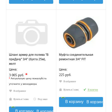
Шланг армир для полива "В
Муфта соединительная
приДачу" 3/4" (бухта 25м),
ремонтная 3/4" FIT
желт
Цена:
Цена:
*
225 руб.
3 005 руб.
*
Актуальную цену пожалуйста
В избранное
уточните у менеджера
Купить в 1 клик
В наличии
В избранное
Купить в 1 клик
Под заказ
В корзину
В корзину