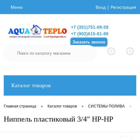
Меню
Вход
Регистрация
+7 (351)751-09-59
+7 (902)615-81-89
Заказать звонок
0
0
Каталог товаров
•
•
•
Главная страница
Каталог товаров
СИСТЕМЫ ПОЛИВА
Фи
Ниппель пластиковый 3/4" НР-НР