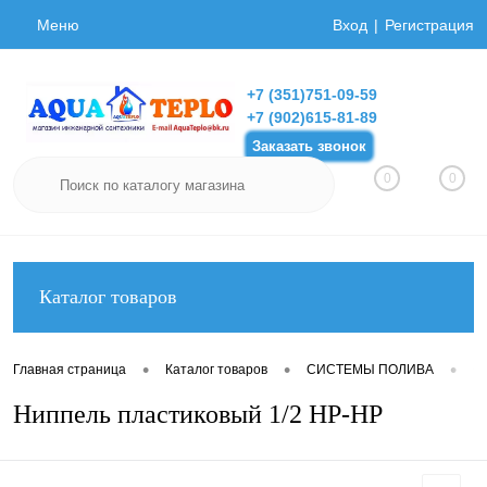
Меню
Вход
Регистрация
+7 (351)751-09-59
+7 (902)615-81-89
Заказать звонок
0
0
Каталог товаров
•
•
•
Главная страница
Каталог товаров
СИСТЕМЫ ПОЛИВА
Фи
Ниппель пластиковый 1/2 НР-НР