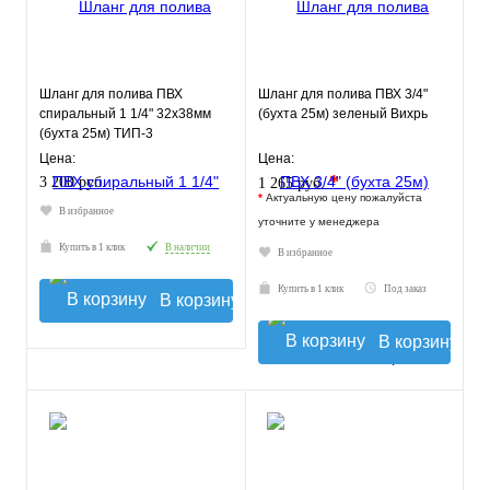
Шланг для полива ПВХ
Шланг для полива ПВХ 3/4"
спиральный 1 1/4" 32х38мм
(бухта 25м) зеленый Вихрь
(бухта 25м) ТИП-3
слабонапорный
Цена:
Цена:
морозостойкий
*
3 200 руб.
1 265 руб.
*
Актуальную цену пожалуйста
В избранное
уточните у менеджера
Купить в 1 клик
В наличии
В избранное
Купить в 1 клик
Под заказ
В корзину
В корзину