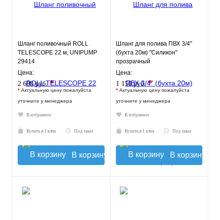
Шланг поливочный ROLL
Шланг для полива ПВХ 3/4"
TELESCOPE 22 м, UNIPUMP
(бухта 20м) "Силикон"
29414
прозрачный
ПромХимТехнология
Цена:
Цена:
*
*
2 600 руб.
1 150 руб.
*
Актуальную цену пожалуйста
*
Актуальную цену пожалуйста
уточните у менеджера
уточните у менеджера
В избранное
В избранное
Купить в 1 клик
Под заказ
Купить в 1 клик
Под заказ
В корзину
В корзину