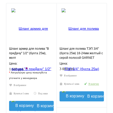
Шланг армир для полива "В
Шланг для полива ТЭП 3/4"
приДачу" 1/2" (бухта 25м),
(бухта 25м) 18-24мм желтый с
желт
серой полосой GARNET
COLOR
Цена:
Цена:
*
3 000 руб.
1 640 руб.
*
Актуальную цену пожалуйста
В избранное
уточните у менеджера
Купить в 1 клик
В наличии
В избранное
Купить в 1 клик
Под заказ
В корзину
В корзину