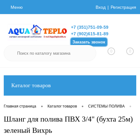
Меню
Вход
Регистрация
+7 (351)751-09-59
+7 (902)615-81-89
Заказать звонок
0
0
Каталог товаров
•
•
•
Главная страница
Каталог товаров
СИСТЕМЫ ПОЛИВА
Ш
Шланг для полива ПВХ 3/4" (бухта 25м)
зеленый Вихрь