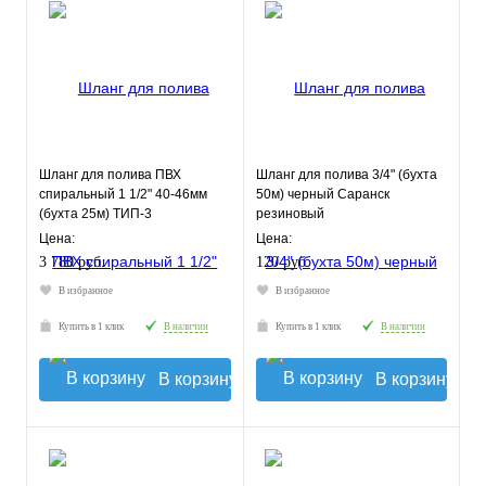
Шланг для полива ПВХ
Шланг для полива 3/4" (бухта
спиральный 1 1/2" 40-46мм
50м) черный Саранск
(бухта 25м) ТИП-3
резиновый
слабонапорный
Цена:
Цена:
морозостойкий
3 780 руб.
120 руб.
В избранное
В избранное
Купить в 1 клик
В наличии
Купить в 1 клик
В наличии
В корзину
В корзину