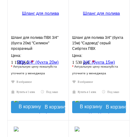
Шланг для полива ПВХ 3/4"
Шланг для полива 3/4" (бухта
(бухта 20м) "Силикон"
15м) "Садовод" серый
прозрачный
Сибртех ПВХ
ПромХимТехнология
Цена:
Цена:
*
*
1 150 руб.
1 530 руб.
*
Актуальную цену пожалуйста
*
Актуальную цену пожалуйста
уточните у менеджера
уточните у менеджера
В избранное
В избранное
Купить в 1 клик
Под заказ
Купить в 1 клик
Под заказ
В корзину
В корзину