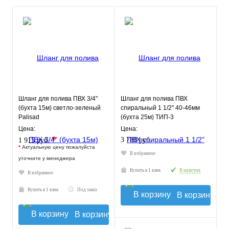
Шланг для полива ПВХ 3/4"
Шланг для полива ПВХ
(бухта 15м) светло-зеленый
спиральный 1 1/2" 40-46мм
Palisad
(бухта 25м) ТИП-3
слабонапорный
Цена:
Цена:
морозостойкий
*
3 780 руб.
1 915 руб.
*
Актуальную цену пожалуйста
В избранное
уточните у менеджера
Купить в 1 клик
В наличии
В избранное
Купить в 1 клик
Под заказ
В корзину
В корзину