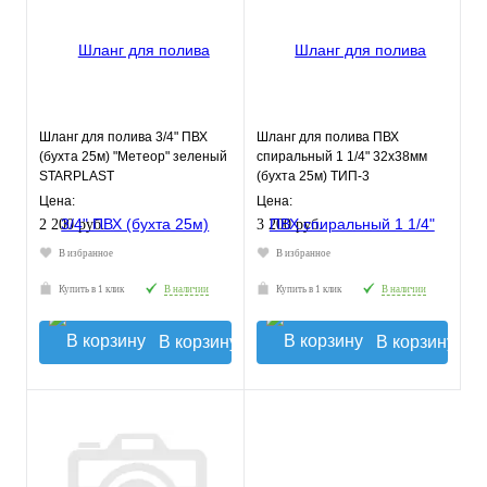
Шланг для полива 3/4" ПВХ
Шланг для полива ПВХ
(бухта 25м) "Метеор" зеленый
спиральный 1 1/4" 32х38мм
STARPLAST
(бухта 25м) ТИП-3
слабонапорный
Цена:
Цена:
морозостойкий
2 200 руб.
3 200 руб.
В избранное
В избранное
Купить в 1 клик
В наличии
Купить в 1 клик
В наличии
В корзину
В корзину