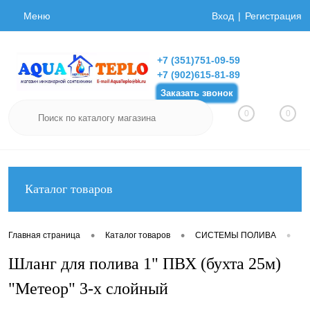
Меню
Вход
Регистрация
+7 (351)751-09-59
+7 (902)615-81-89
Заказать звонок
0
0
Каталог товаров
•
•
•
Главная страница
Каталог товаров
СИСТЕМЫ ПОЛИВА
Ш
Шланг для полива 1" ПВХ (бухта 25м)
"Метеор" 3-х слойный