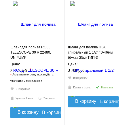
Шланг для полива ROLL
Шланг для полива ПВХ
TELESCOPE 30 м 22480,
спиральный 1 1/2" 40-46мм
UNIPUMP
(бухта 25м) ТИП-3
слабонапорный
Цена:
Цена:
морозостойкий
*
3 780 руб.
3 350 руб.
*
Актуальную цену пожалуйста
В избранное
уточните у менеджера
Купить в 1 клик
В наличии
В избранное
Купить в 1 клик
Под заказ
В корзину
В корзину