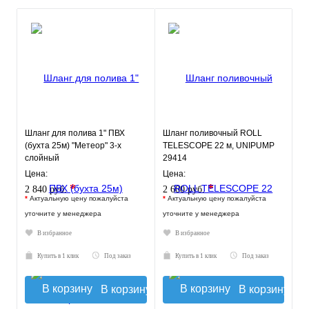
Шланг для полива 1" ПВХ
Шланг поливочный ROLL
(бухта 25м) "Метеор" 3-х
TELESCOPE 22 м, UNIPUMP
слойный
29414
Цена:
Цена:
*
*
2 840 руб.
2 600 руб.
*
Актуальную цену пожалуйста
*
Актуальную цену пожалуйста
уточните у менеджера
уточните у менеджера
В избранное
В избранное
Купить в 1 клик
Под заказ
Купить в 1 клик
Под заказ
В корзину
В корзину