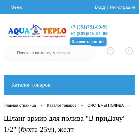
Меню
Вход
Регистрация
+7 (351)751-09-59
+7 (902)615-81-89
Заказать звонок
0
0
Каталог товаров
•
•
•
Главная страница
Каталог товаров
СИСТЕМЫ ПОЛИВА
Ш
Шланг армир для полива "В приДачу"
1/2" (бухта 25м), желт