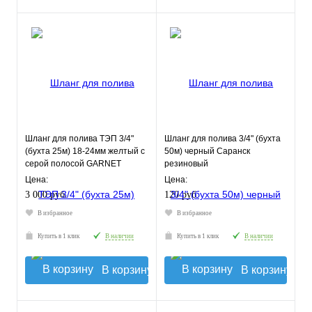
Шланг для полива ТЭП 3/4"
Шланг для полива 3/4" (бухта
(бухта 25м) 18-24мм желтый с
50м) черный Саранск
серой полосой GARNET
резиновый
COLOR
Цена:
Цена:
3 000 руб.
120 руб.
В избранное
В избранное
Купить в 1 клик
В наличии
Купить в 1 клик
В наличии
В корзину
В корзину