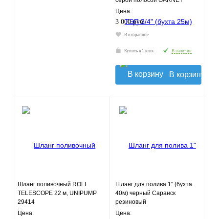
серой полосой GARNET
COLOR
Цена:
3 000 руб.
В избранное
Купить в 1 клик
В наличии
В корзину
Шланг поливочный ROLL
Шланг для полива 1" (бухта
TELESCOPE 22 м, UNIPUMP
40м) черный Саранск
29414
резиновый
Цена:
Цена: