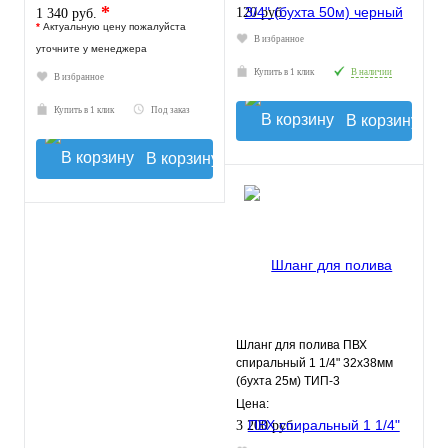
*
120 руб.
1 340 руб.
*
Актуальную цену пожалуйста
В избранное
уточните у менеджера
Купить в 1 клик
В наличии
В избранное
Купить в 1 клик
Под заказ
В корзину
В корзину
Шланг для полива ПВХ
спиральный 1 1/4" 32х38мм
(бухта 25м) ТИП-3
слабонапорный
Цена:
морозостойкий
3 200 руб.