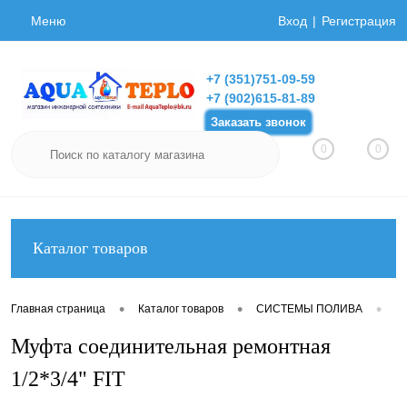
Меню
Вход
Регистрация
+7 (351)751-09-59
+7 (902)615-81-89
Заказать звонок
0
0
Каталог товаров
•
•
•
Главная страница
Каталог товаров
СИСТЕМЫ ПОЛИВА
Фи
Муфта соединительная ремонтная
1/2*3/4" FIT