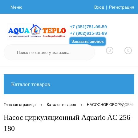
Меню
Вход
Регистрация
+7 (351)751-09-59
+7 (902)615-81-89
Заказать звонок
0
0
Каталог товаров
•
•
Главная страница
Каталог товаров
НАСОСНОЕ ОБОРУДОВАНИ
Насос циркуляционный Aquario AC 256-
180