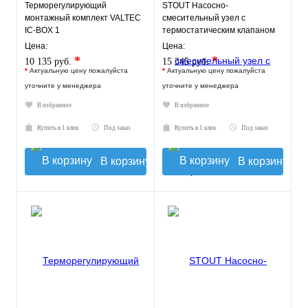
Терморегулирующий
STOUT Насосно-
монтажный комплект VALTEC
смесительный узел с
IC-BOX 1
термостатическим клапаном
20-43°C, с насосом UPSO
Цена:
Цена:
*
*
10 135 руб.
15 345 руб.
*
Актуальную цену пожалуйста
*
Актуальную цену пожалуйста
уточните у менеджера
уточните у менеджера
В избранное
В избранное
Купить в 1 клик
Под заказ
Купить в 1 клик
Под заказ
В корзину
В корзину