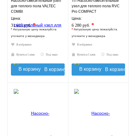
Насосно-смесительный узел
ТП Насосно-смесительный
для теплого пола VALTEC
узел для теплого пола RVC
COMBI
Pro COMPACT
Цена:
Цена:
*
*
31 615 руб.
6 280 руб.
*
Актуальную цену пожалуйста
*
Актуальную цену пожалуйста
уточните у менеджера
уточните у менеджера
В избранное
В избранное
Купить в 1 клик
Под заказ
Купить в 1 клик
Под заказ
В корзину
В корзину