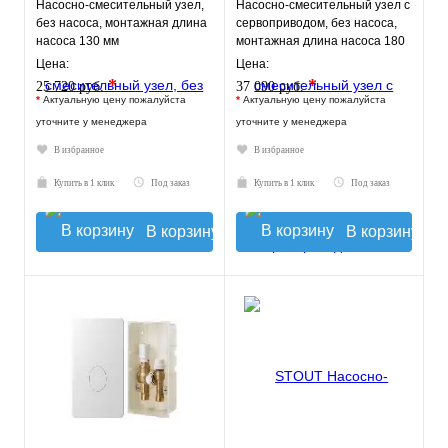
Насосно-смесительный узел,
Насосно-смесительный узел с
без насоса, монтажная длина
сервоприводом, без насоса,
насоса 130 мм
монтажная длина насоса 180
VT.TECHNOMIX.0.130
мм VT.COMBI.S.180M
Цена:
Цена:
*
*
25 720 руб.
37 090 руб.
*
Актуальную цену пожалуйста
*
Актуальную цену пожалуйста
уточните у менеджера
уточните у менеджера
В избранное
В избранное
Купить в 1 клик
Под заказ
Купить в 1 клик
Под заказ
В корзину
В корзину