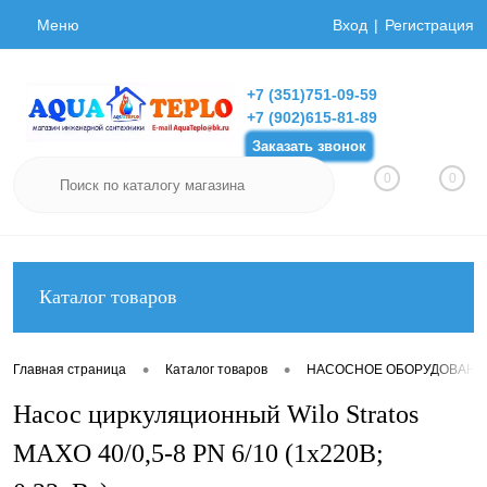
Меню
Вход
Регистрация
+7 (351)751-09-59
+7 (902)615-81-89
Заказать звонок
0
0
Каталог товаров
•
•
Главная страница
Каталог товаров
НАСОСНОЕ ОБОРУДОВАНИ
Насос циркуляционный Wilo Stratos
MAXO 40/0,5-8 PN 6/10 (1х220В;