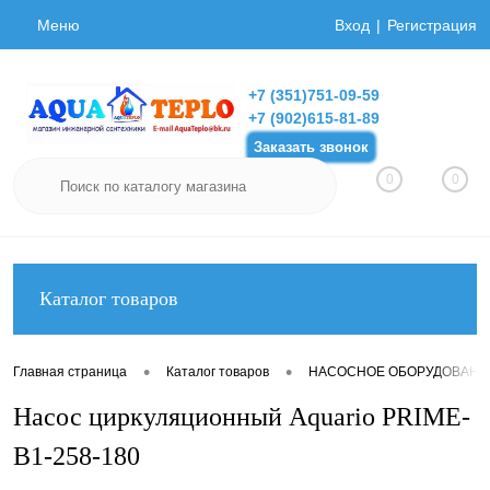
Меню
Вход
Регистрация
+7 (351)751-09-59
+7 (902)615-81-89
Заказать звонок
0
0
Каталог товаров
•
•
Главная страница
Каталог товаров
НАСОСНОЕ ОБОРУДОВАНИ
Насос циркуляционный Aquario PRIME-
B1-258-180