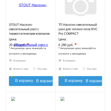
STOUT Насосно-
ТП Насосно-смесительный
смесительный узел с
узел для теплого пола RVC
термостатическим клапаном
Pro COMPACT
30-60°C, без насоса
Цена:
Цена:
*
*
20 475 руб.
6 280 руб.
*
Актуальную цену пожалуйста
*
Актуальную цену пожалуйста
уточните у менеджера
уточните у менеджера
В избранное
В избранное
Купить в 1 клик
Под заказ
Купить в 1 клик
Под заказ
В корзину
В корзину