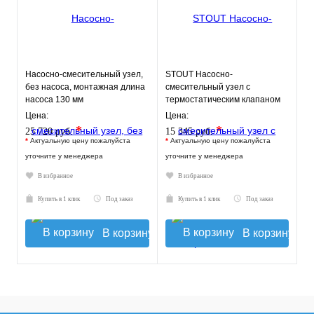
Насосно-смесительный узел,
STOUT Насосно-
без насоса, монтажная длина
смесительный узел с
насоса 130 мм
термостатическим клапаном
VT.TECHNOMIX.0.130
20-43°C, с насосом UPSO
Цена:
Цена:
*
*
25 720 руб.
15 345 руб.
*
Актуальную цену пожалуйста
*
Актуальную цену пожалуйста
уточните у менеджера
уточните у менеджера
В избранное
В избранное
Купить в 1 клик
Под заказ
Купить в 1 клик
Под заказ
В корзину
В корзину