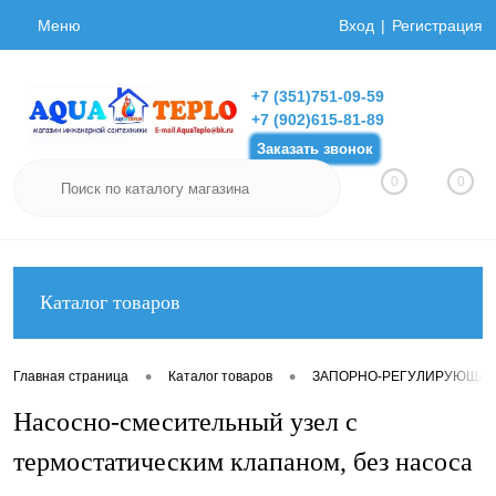
Меню
Вход
Регистрация
+7 (351)751-09-59
+7 (902)615-81-89
Заказать звонок
0
0
Каталог товаров
•
•
Главная страница
Каталог товаров
ЗАПОРНО-РЕГУЛИРУЮЩАЯ
Насосно-смесительный узел с
термостатическим клапаном, без насоса