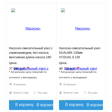
Насосно-смесительный узел с
Насосно-смесительный узел
сервоприводом, без насоса,
DUALMIX 130мм
монтажная длина насоса 180
VT.DUAL.0.130
мм VT.COMBI.S.180M
Цена:
Цена:
*
*
37 090 руб.
40 150 руб.
*
Актуальную цену пожалуйста
*
Актуальную цену пожалуйста
уточните у менеджера
уточните у менеджера
В избранное
В избранное
Купить в 1 клик
Под заказ
Купить в 1 клик
Под заказ
В корзину
В корзину