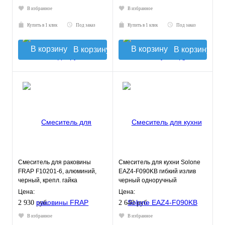
В избранное
В избранное
Купить в 1 клик
Под заказ
Купить в 1 клик
Под заказ
В корзину
В корзину
Смеситель для раковины
Смеситель для кухни Solone
FRAP F10201-6, алюминий,
EAZ4-F090KB гибкий излив
черный, крепл. гайка
черный одноручный
нержавеющая сталь
Цена:
Цена:
2 930 руб.
2 640 руб.
В избранное
В избранное