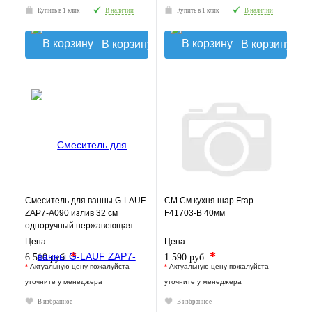
Купить в 1 клик
В наличии
Купить в 1 клик
В наличии
В корзину
В корзину
Смеситель для ванны G-LAUF
СМ См кухня шар Frap
ZAP7-A090 излив 32 см
F41703-В 40мм
одноручный нержавеющая
сталь
Цена:
Цена:
*
*
6 510 руб.
1 590 руб.
*
Актуальную цену пожалуйста
*
Актуальную цену пожалуйста
уточните у менеджера
уточните у менеджера
В избранное
В избранное