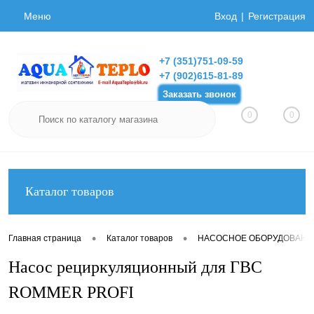
Меню
Вход
Регистрация
+7 (351)751-09-59
+7 (902)615-81-89
Заказать звонок
0
0
Каталог товаров
•
•
Главная страница
Каталог товаров
НАСОСНОЕ ОБОРУДОВАНИ
Насос рециркуляционный для ГВС
ROMMER PROFI