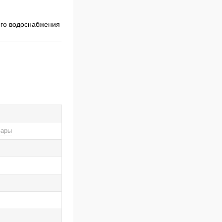
его водоснабжения
вары