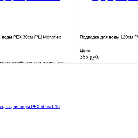
 воды РЕХ 30см Г/Ш Monoflex
Подводка для воды 120см Г/
Цена:
365 руб.
ену пожалуйста уточните у менеджера
В избранное
е
Сравнение
Купить в 1 клик
клик
Под заказ
В корзину