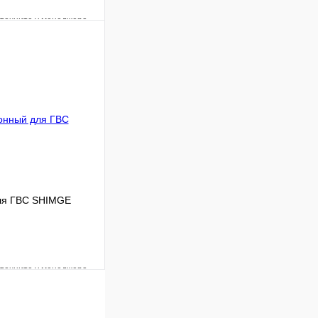
уточните у менеджера
Сравнение
Под заказ
 цену
ля ГВС SHIMGE
уточните у менеджера
Сравнение
Под заказ