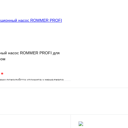
В корзину
Запросить
ный насос ROMMER PROFI для
ром
.
*
ену пожалуйста уточните у менеджера
е
Сравнение
клик
Под заказ
В корзину