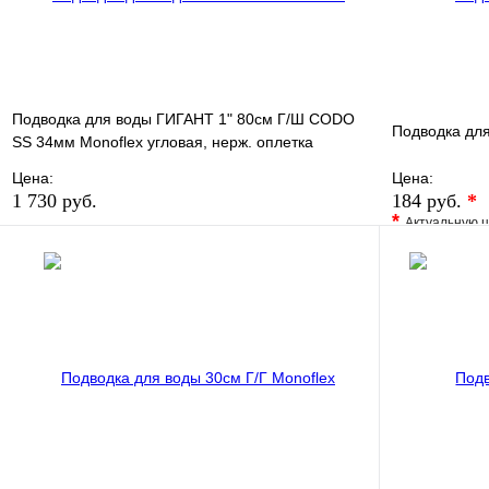
Подводка для воды ГИГАНТ 1" 80см Г/Ш CODO
Подводка для
SS 34мм Monoflex угловая, нерж. оплетка
Цена:
Цена:
1 730 руб.
184 руб.
*
*
Актуальную ц
В избранное
Сравнение
В избранно
Купить в 1 клик
В наличии
Купить в 1 
В корзину