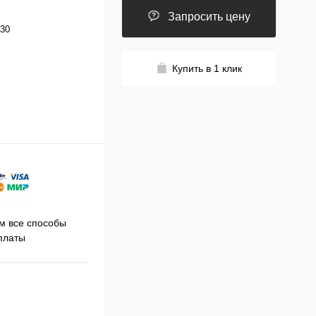
Запросить цену
30
Купить в 1 клик
Принимаем заказы на сайте
 все способы
Про
круглосуточно
платы