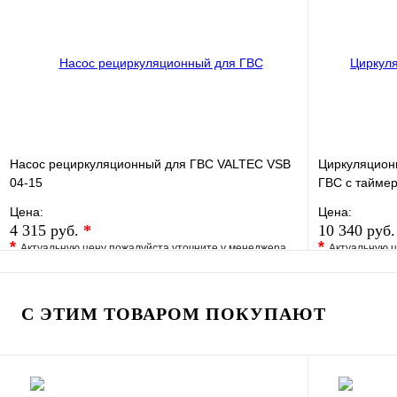
Запросить цену
Насос рециркуляционный для ГВС VALTEC VSB
Циркуляцион
04-15
ГВС с тайме
Цена:
Цена:
4 315 руб.
*
10 340 руб
*
*
Актуальную цену пожалуйста уточните у менеджера
Актуальную ц
В избранное
Сравнение
В избранно
Купить в 1 клик
Под заказ
Купить в 1 
С ЭТИМ ТОВАРОМ ПОКУПАЮТ
В корзину