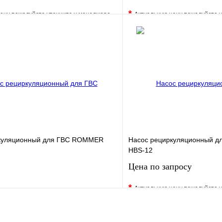
*
ену пожалуйста уточните у менеджера
Актуальную цену пожалуйста 
е
Сравнение
В избранное
клик
Под заказ
Купить в 1 клик
Запросить цену
Запросить
куляционный для ГВС ROMMER
Насос рециркуляционный д
HBS-12
Цена по запросу
*
Актуальную цену пожалуйста 
е
Сравнение
В избранное
клик
В наличии
Купить в 1 клик