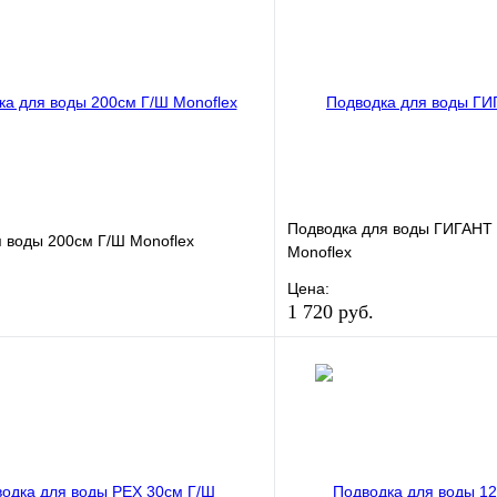
Подводка для воды ГИГАНТ 
 воды 200см Г/Ш Monoflex
Monoflex
Цена:
1 720 руб.
е
Сравнение
В избранное
клик
В наличии
Купить в 1 клик
В корзину