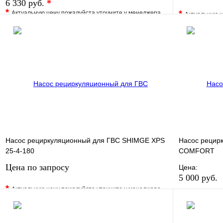
6 330 руб.
*
*
*
Актуальную цену пожалуйста уточните у менеджера
Актуальную ц
В избранное
Сравнение
В избранно
Купить в 1 клик
Под заказ
Купить в 1 
В корзину
Насос рециркуляционный для ГВС SHIMGE XPS
Насос рецир
25-4-180
COMFORT
Цена по запросу
Цена:
5 000 руб.
*
Актуальную цену пожалуйста уточните у менеджера
В избранно
В избранное
Сравнение
Купить в 1 
Купить в 1 клик
Под заказ