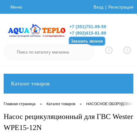
Меню
Вход
Регистрация
+7 (351)751-09-59
+7 (902)615-81-89
Заказать звонок
0
0
Каталог товаров
•
•
Главная страница
Каталог товаров
НАСОСНОЕ ОБОРУДОВАНИ
Насос рецикуляционный для ГВС Wester
WPE15-12N