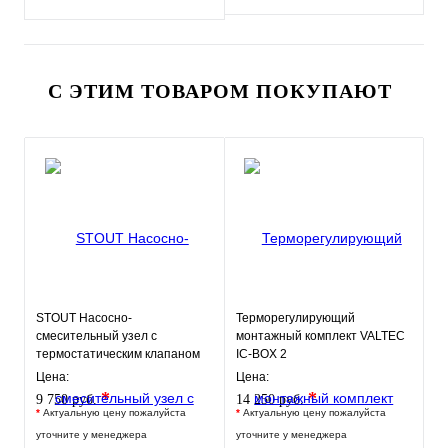
С ЭТИМ ТОВАРОМ ПОКУПАЮТ
STOUT Насосно-
Терморегулирующий
смесительный узел с
монтажный комплект VALTEC
термостатическим клапаном
IC-BOX 2
20-43°C и
Цена:
Цена:
жидкокристаллическим
*
*
9 750 руб.
14 250 руб.
термомет
*
Актуальную цену пожалуйста
*
Актуальную цену пожалуйста
уточните у менеджера
уточните у менеджера