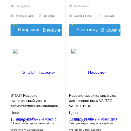
В избранное
В избранное
Купить в 1 клик
Под заказ
Купить в 1 клик
Под заказ
В корзину
В корзину
STOUT Насосно-
Насосно-смесительный узел
смесительный узел с
для теплого пола VALTEC
термостатическим клапаном
VALMIX 1" ВР
20-43°C, с насосом UPSO
Цена:
Цена:
*
*
15 345 руб.
11 405 руб.
*
Актуальную цену пожалуйста
*
Актуальную цену пожалуйста
уточните у менеджера
уточните у менеджера