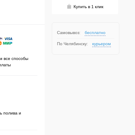
Купить в 1 клик
Самовывоз:
бесплатно
По Челябинску:
курьером
Принимаем заказы на сайте
 все способы
Про
круглосуточно
платы
ь полива и