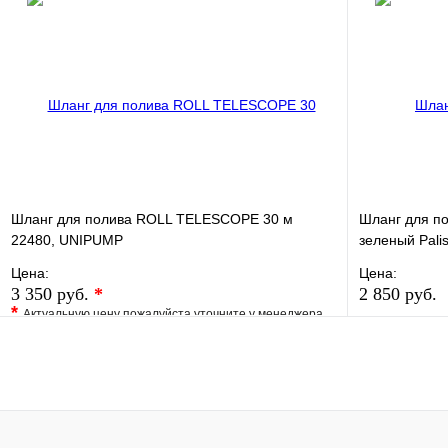
Купить в 1 клик
Под заказ
Купить в 1 
В корзину
Шланг для полива ROLL TELESCOPE 30 м
Шланг для по
22480, UNIPUMP
зеленый Pali
Цена:
Цена:
3 350 руб.
*
2 850 руб.
*
Актуальную цену пожалуйста уточните у менеджера
В избранно
В избранное
Сравнение
Купить в 1 
Купить в 1 клик
Под заказ
В корзину