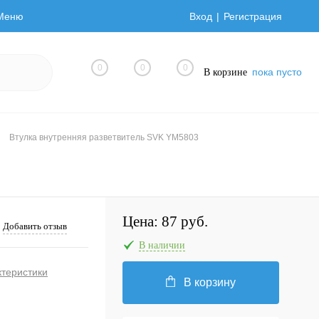
Меню
Вход
Регистрация
0
0
0
пока пусто
В корзине
Втулка внутренняя разветвитель SVK YM5803
Цена:
87 руб.
Добавить отзыв
В наличии
ктеристики
В корзину