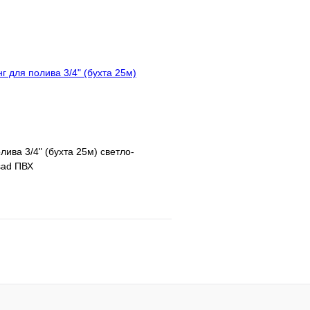
клик
Под заказ
Купить в 1 клик
В корзину
лива 3/4" (бухта 25м) светло-
sad ПВХ
е
Сравнение
клик
В наличии
В корзину