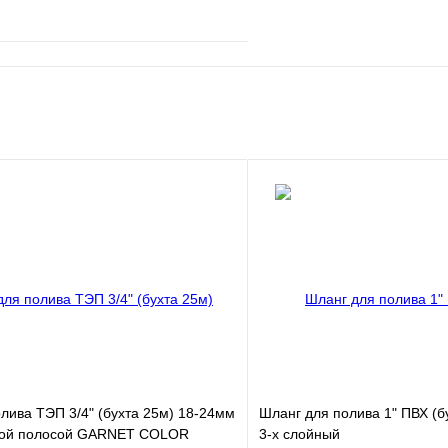
е
Сравнение
клик
В наличии
В корзину
лива ТЭП 3/4" (бухта 25м) 18-24мм
Шланг для полива 1" ПВХ (б
рой полосой GARNET COLOR
3-х слойный