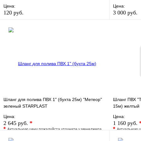
Цена:
Цена:
120 руб.
3 000 руб.
В избранное
Сравнение
В избранно
Купить в 1 клик
В наличии
Купить в 1 
В корзину
Шланг для полива ПВХ 1" (бухта 25м) "Метеор"
Шланг ПВХ "Т
зеленый STARPLAST
15м) желтый
Цена:
Цена:
2 645 руб.
*
1 160 руб.
*
*
Актуальную цену пожалуйста уточните у менеджера
Актуальную ц
В избранное
Сравнение
В избранно