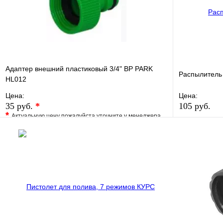
Адаптер внешний пластиковый 3/4" ВР PARK
Распылитель
HL012
Цена:
Цена:
35 руб.
*
105 руб.
*
Актуальную цену пожалуйста уточните у менеджера
В избранно
В избранное
Сравнение
Купить в 1 
Купить в 1 клик
Под заказ
В корзину