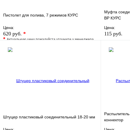
Муфта соеди
Пистолет для полива, 7 режимов КУРС
ВР КУРС
Цена:
Цена:
620 руб.
*
115 руб.
*
Актуальную цену пожалуйста уточните у менеджера
В избранно
В избранное
Сравнение
Купить в 1 
Купить в 1 клик
Под заказ
В корзину
Распылитель
Штуцер пластиковый соединительный 18-20 мм
коннектор
Цена:
Цена: