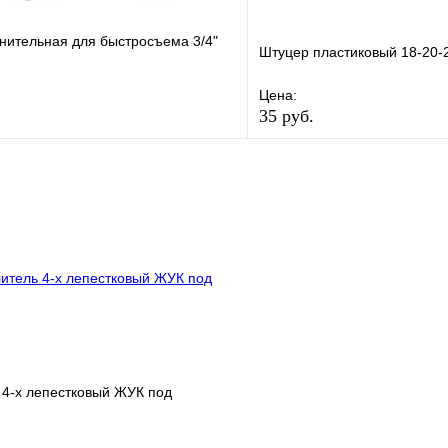
нительная для быстросъема 3/4"
Штуцер пластиковый 18-20-2
Цена:
35 руб.
е
Сравнение
В избранное
клик
В наличии
Купить в 1 клик
В корзину
 4-х лепестковый ЖУК под