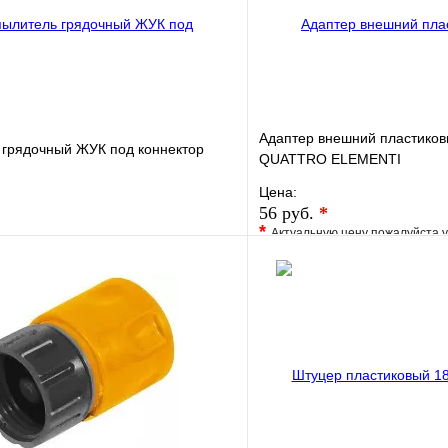
Адаптер внешний пластиков
 грядочный ЖУК под коннектор
QUATTRO ELEMENTI
Цена:
56 руб.
*
*
Актуальную цену пожалуйста 
е
Сравнение
В избранное
клик
В наличии
Купить в 1 клик
В корзину