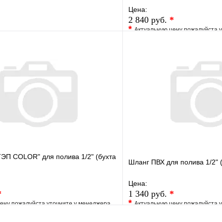
Цена:
2 840 руб.
*
*
Актуальную цену пожалуйста 
е
Сравнение
В избранное
клик
В наличии
Купить в 1 клик
В корзину
ЭП COLOR" для полива 1/2" (бухта
Шланг ПВХ для полива 1/2" 
Цена:
*
1 340 руб.
*
*
ену пожалуйста уточните у менеджера
Актуальную цену пожалуйста 
е
Сравнение
В избранное