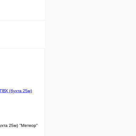
ухта 25м) "Метеор"