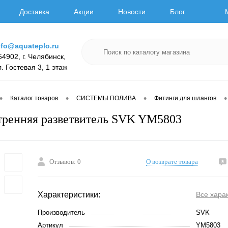
Доставка
Акции
Новости
Блог
nfo@aquateplo.ru
54902, г. Челябинск,
л. Гостевая 3, 1 этаж
•
•
•
•
Каталог товаров
СИСТЕМЫ ПОЛИВА
Фитинги для шлангов
тренняя разветвитель SVK YM5803
Отзывов: 0
О возврате товара
Характеристики:
Все хара
Производитель
SVK
Артикул
YM5803