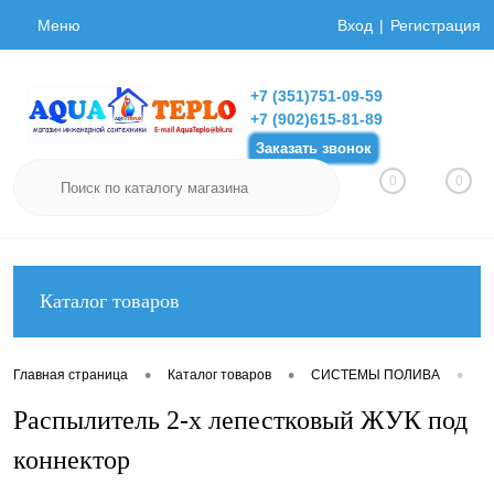
Меню
Вход
Регистрация
+7 (351)751-09-59
+7 (902)615-81-89
Заказать звонок
0
0
Каталог товаров
•
•
•
Главная страница
Каталог товаров
СИСТЕМЫ ПОЛИВА
Фи
Распылитель 2-х лепестковый ЖУК под
коннектор