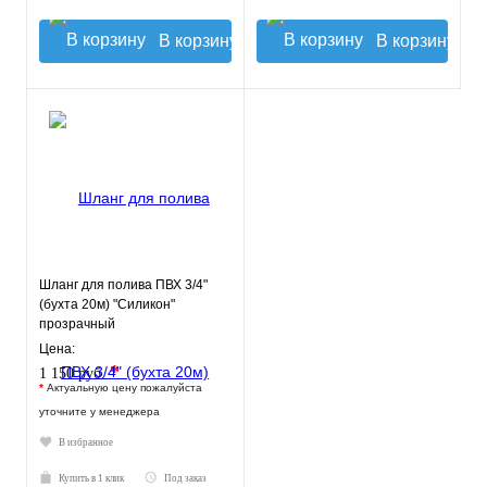
В корзину
В корзину
Шланг для полива ПВХ 3/4"
(бухта 20м) "Силикон"
прозрачный
ПромХимТехнология
Цена:
*
1 150 руб.
*
Актуальную цену пожалуйста
уточните у менеджера
В избранное
Купить в 1 клик
Под заказ